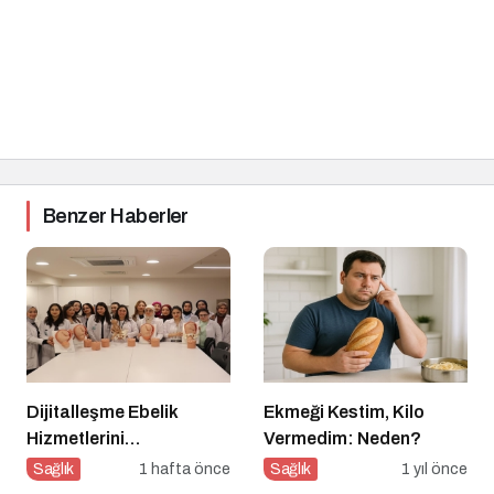
Benzer Haberler
Dijitalleşme Ebelik
Ekmeği Kestim, Kilo
Hizmetlerini
Vermedim: Neden?
Dönüştürüyor
Sağlık
1 hafta önce
Sağlık
1 yıl önce