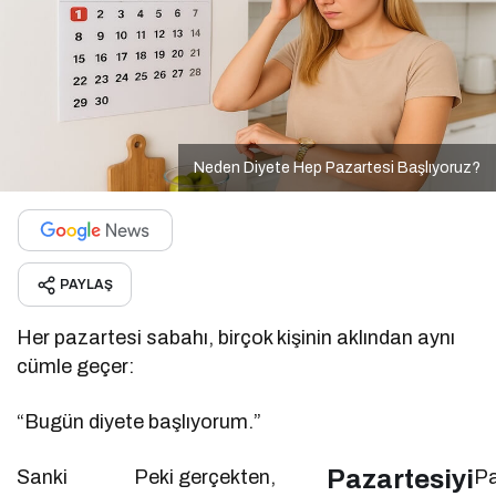
Neden Diyete Hep Pazartesi Başlıyoruz?
PAYLAŞ
Her pazartesi sabahı, birçok kişinin aklından aynı
cümle geçer:
“Bugün diyete başlıyorum.”
Pazartesiyi
Sanki
Peki gerçekten,
Pa