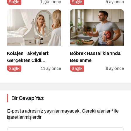
Sanıyoruz Ama Değil!
Davranışı
Sağlık
1 gün önce
Sağlık
4 ay önce
Kolajen Takviyeleri:
Böbrek Hastalıklarında
Gerçekten Cildi
Beslenme
Gençleştiriyor mu?
Sağlık
11 ay önce
Sağlık
9 ay önce
Bir Cevap Yaz
E-posta adresiniz yayınlanmayacak.
Gerekli alanlar
*
ile
işaretlenmişlerdir