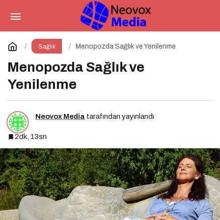
Neden Diyete Hep Pazartesi
Başlıyoruz?
Paylaş
Yorum Yap
Menopozda Sağlık ve Yenilenme
Sağlık
Menopozda Sağlık ve
Yenilenme
Neovox Media
tarafından yayınlandı
2dk, 13sn