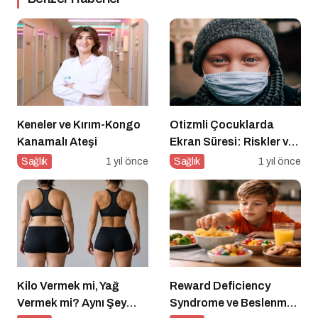
Keneler ve Kırım-Kongo
Otizmli Çocuklarda
Kanamalı Ateşi
Ekran Süresi: Riskler ve
Öneriler
Sağlık
1 yıl önce
Sağlık
1 yıl önce
Kilo Vermek mi, Yağ
Reward Deficiency
Vermek mi? Aynı Şey
Syndrome ve Beslenme