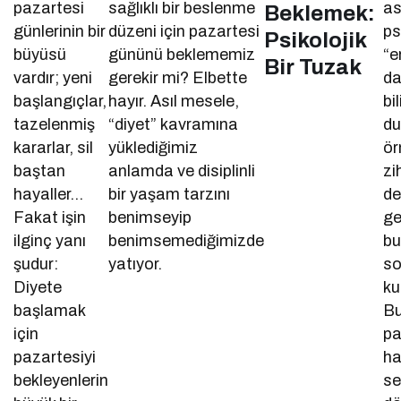
pazartesi
sağlıklı bir beslenme
as
Beklemek:
günlerinin bir
düzeni için pazartesi
ps
Psikolojik
büyüsü
gününü beklememiz
“e
Bir Tuzak
vardır; yeni
gerekir mi? Elbette
da
başlangıçlar,
hayır. Asıl mesele,
bi
tazelenmiş
“diyet” kavramına
du
kararlar, sil
yüklediğimiz
ör
baştan
anlamda ve disiplinli
zi
hayaller…
bir yaşam tarzını
de
Fakat işin
benimseyip
ge
ilginç yanı
benimsemediğimizde
b
şudur:
yatıyor.
so
Diyete
ku
başlamak
Bu
için
pa
pazartesiyi
ha
bekleyenlerin
se