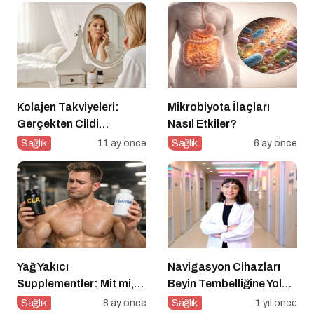
Kolajen Takviyeleri:
Mikrobiyota İlaçları
Gerçekten Cildi
Nasıl Etkiler?
Gençleştiriyor mu?
Sağlık
11 ay önce
Sağlık
6 ay önce
Yağ Yakıcı
Navigasyon Cihazları
Supplementler: Mit mi,
Beyin Tembelliğine Yol
Gerçek mi?
Açıyor mu?
Sağlık
8 ay önce
Sağlık
1 yıl önce