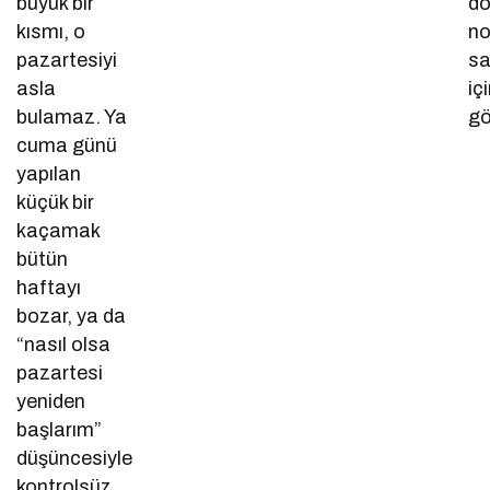
büyük bir
d
kısmı, o
no
pazartesiyi
sa
asla
iç
bulamaz. Ya
gö
cuma günü
yapılan
küçük bir
kaçamak
bütün
haftayı
bozar, ya da
“nasıl olsa
pazartesi
yeniden
başlarım”
düşüncesiyle
kontrolsüz