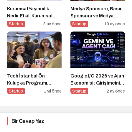
Kurumsal Yayıncılık
Medya Sponsoru, Basın
Nedir Etkili Kurumsal
Sponsoru ve Medya
Yayıncılık İçin 10 Altın
Partneri Ne Demek?
Startup
8 ay önce
Startup
10 ay önce
Öneri
Tech İstanbul Ön
Google I/O 2026 ve Ajan
Kuluçka Programı
Ekonomisi: Girişimcinin
Başvuruları Devam
Yeni Rakibi Arama
Startup
1 yıl önce
Startup
2 ay önce
Ediyor
Kutusu
Bir Cevap Yaz