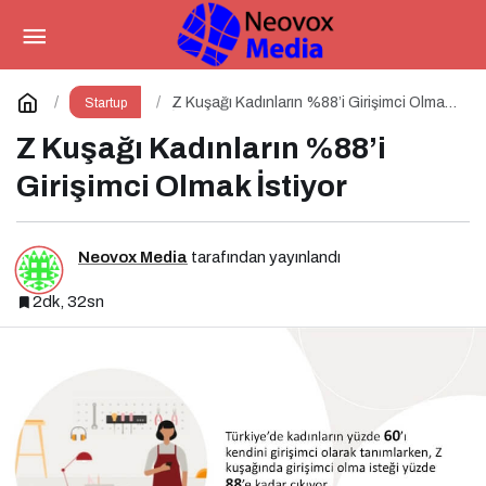
Z Kuşağı Kadınların %88’i
Girişimci Olmak İstiyor
Yorum Yap
Z Kuşağı Kadınların %88’i Girişimci Olmak
Startup
İstiyor
Z Kuşağı Kadınların %88’i
Girişimci Olmak İstiyor
Neovox Media
tarafından yayınlandı
2dk, 32sn