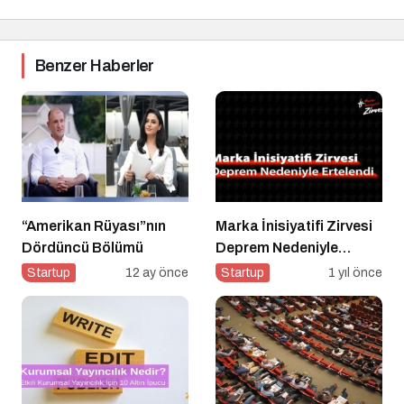
Benzer Haberler
“Amerikan Rüyası”nın
Marka İnisiyatifi Zirvesi
Dördüncü Bölümü
Deprem Nedeniyle
Ertelendi
Startup
12 ay önce
Startup
1 yıl önce