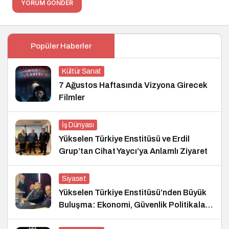
YORUM GÖNDER
Popüler Haberler
Kültür Sanat
7 Ağustos Haftasında Vizyona Girecek
Filmler
İş Dünyası
Yükselen Türkiye Enstitüsü ve Erdil
Grup’tan Cihat Yaycı’ya Anlamlı Ziyaret
Siyaset
Yükselen Türkiye Enstitüsü’nden Büyük
Buluşma: Ekonomi, Güvenlik Politikaları
ve Hukuk Konferansı