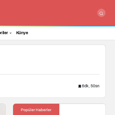
Paylaş
Yorum Yap
riler
Künye
6dk, 50sn
Popüler Haberler