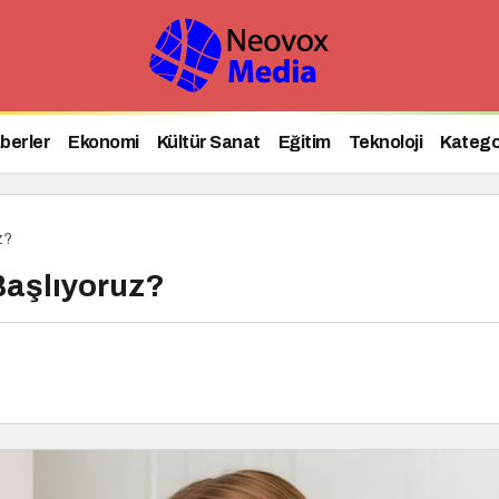
berler
Ekonomi
Kültür Sanat
Eğitim
Teknoloji
Katego
z?
Başlıyoruz?