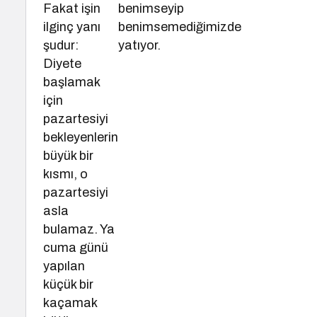
Fakat işin
benimseyip
ilginç yanı
benimsemediğimizde
şudur:
yatıyor.
Diyete
başlamak
için
pazartesiyi
bekleyenlerin
büyük bir
kısmı, o
pazartesiyi
asla
bulamaz. Ya
cuma günü
yapılan
küçük bir
kaçamak