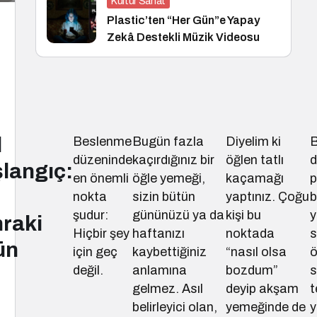
Kültür Sanat
Plastic’ten “Her Gün”e Yapay
Zekâ Destekli Müzik Videosu
l
Beslenme
Bugün fazla
Diyelim ki
B
düzeninde
kaçırdığınız bir
öğlen tatlı
d
langıç:
en önemli
öğle yemeği,
kaçamağı
p
nokta
sizin bütün
yaptınız. Çoğu
b
şudur:
gününüzü ya da
kişi bu
y
raki
Hiçbir şey
haftanızı
noktada
s
ün
için geç
kaybettiğiniz
“nasıl olsa
değil.
anlamına
bozdum”
s
gelmez. Asıl
deyip akşam
t
belirleyici olan,
yemeğinde de
y