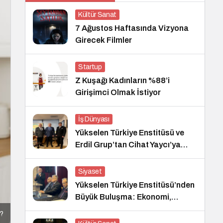
Kültür Sanat
7 Ağustos Haftasında Vizyona
Girecek Filmler
Startup
Z Kuşağı Kadınların %88’i
Girişimci Olmak İstiyor
İş Dünyası
Yükselen Türkiye Enstitüsü ve
Erdil Grup’tan Cihat Yaycı’ya
Anlamlı Ziyaret
Siyaset
Yükselen Türkiye Enstitüsü’nden
Büyük Buluşma: Ekonomi,
Güvenlik Politikaları ve Hukuk
z?
Konferansı