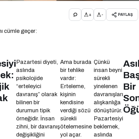
+
-
PAYLAŞ
nı cümle geçer:
siyi
Ası
Pazartesi diyeti,
Ama burada
Çünkü
aslında
bir tehlike
insan beyni
ek:
Baş
psikolojide
vardır:
sürekli
jik
Bir
“erteleyici
Erteleme,
yinelenen
davranış” olarak
kişinin
davranışları
ak
Son
bilinen bir
kendisine
alışkanlığa
Öğ
durumun tipik
verdiği sözü
dönüştürür.
örneğidir. İnsan
sürekli
Pazartesiyi
zihni, bir davranış
ötelemesine
beklemek,
değişikliğini
yol açar.
aslında