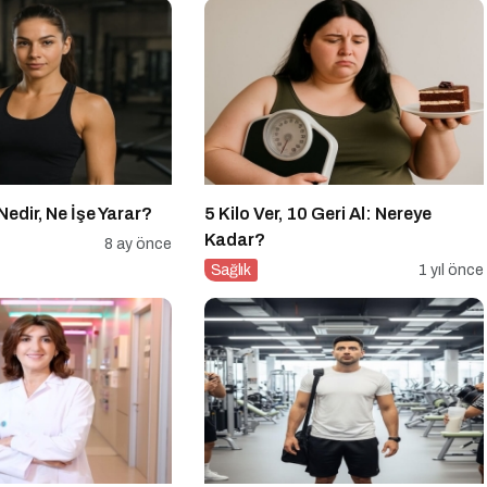
edir, Ne İşe Yarar?
5 Kilo Ver, 10 Geri Al: Nereye
Kadar?
8 ay önce
Sağlık
1 yıl önce