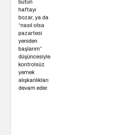
bütün
haftayı
bozar, ya da
“nasıl olsa
pazartesi
yeniden
başlarım”
düşüncesiyle
kontrolsüz
yemek
alışkanlıkları
devam eder.