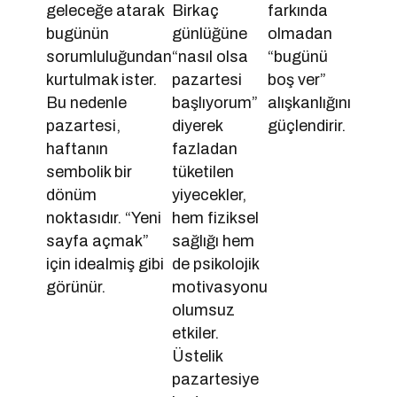
geleceğe atarak
Birkaç
farkında
bugünün
günlüğüne
olmadan
sorumluluğundan
“nasıl olsa
“bugünü
kurtulmak ister.
pazartesi
boş ver”
Bu nedenle
başlıyorum”
alışkanlığını
pazartesi,
diyerek
güçlendirir.
haftanın
fazladan
sembolik bir
tüketilen
dönüm
yiyecekler,
noktasıdır. “Yeni
hem fiziksel
sayfa açmak”
sağlığı hem
için idealmiş gibi
de psikolojik
görünür.
motivasyonu
olumsuz
etkiler.
Üstelik
pazartesiye