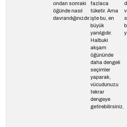
ondan sonraki
fazlaca
d
öğünde nasıl
tüketir. Ama
v
davrandığınızdır.
işte bu, en
s
büyük
b
yanılgıdır.
y
Halbuki
akşam
öğününde
daha dengeli
seçimler
yaparak,
vücudunuzu
tekrar
dengeye
getirebilirsiniz.