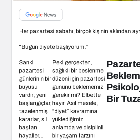
Her pazartesi sabahı, birçok kişinin aklından ay
“Bugün diyete başlıyorum.”
Pazarte
Sanki
Peki gerçekten,
pazartesi
sağlıklı bir beslenme
Beklem
günlerinin bir
düzeni için pazartesi
Psikolo
büyüsü
gününü beklememiz
vardır; yeni
gerekir mi? Elbette
Bir Tuz
başlangıçlar,
hayır. Asıl mesele,
tazelenmiş
“diyet” kavramına
kararlar, sil
yüklediğimiz
baştan
anlamda ve disiplinli
hayaller…
bir yaşam tarzını