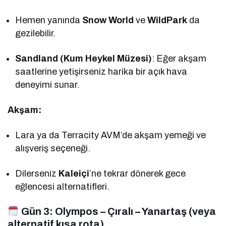
Hemen yanında
Snow World
ve
WildPark
da
gezilebilir.
Sandland (Kum Heykel Müzesi)
: Eğer akşam
saatlerine yetişirseniz harika bir açık hava
deneyimi sunar.
Akşam:
Lara ya da Terracity AVM’de akşam yemeği ve
alışveriş seçeneği.
Dilerseniz
Kaleiçi
’ne tekrar dönerek gece
eğlencesi alternatifleri.
Gün 3:
Olympos – Çıralı – Yanartaş (veya
alternatif kısa rota)