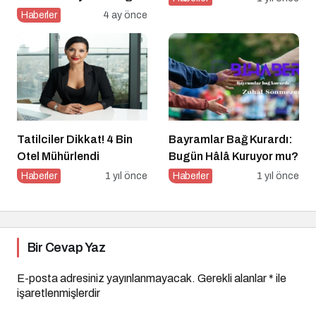
Ödülleri 9. Kez
Haberler
4 ay önce
Sahiplerini Buluyor
Tatilciler Dikkat! 4 Bin
Bayramlar Bağ Kurardı:
Otel Mühürlendi
Bugün Hâlâ Kuruyor mu?
Haberler
1 yıl önce
Haberler
1 yıl önce
Bir Cevap Yaz
E-posta adresiniz yayınlanmayacak.
Gerekli alanlar
*
ile
işaretlenmişlerdir