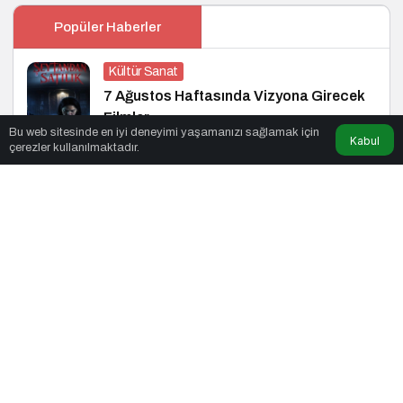
Popüler Haberler
Kültür Sanat
7 Ağustos Haftasında Vizyona Girecek
Filmler
Bu web sitesinde en iyi deneyimi yaşamanızı sağlamak için
Kabul
çerezler kullanılmaktadır.
Startup
Z Kuşağı Kadınların %88’i Girişimci
Olmak İstiyor
İş Dünyası
Yükselen Türkiye Enstitüsü ve Erdil
Grup’tan Cihat Yaycı’ya Anlamlı Ziyaret
Siyaset
Yükselen Türkiye Enstitüsü’nden Büyük
Buluşma: Ekonomi, Güvenlik Politikaları