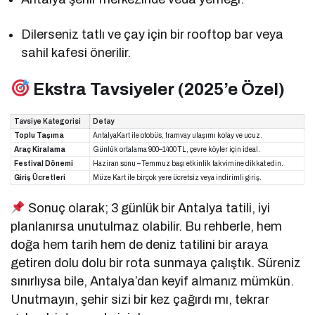
Dilerseniz tatlı ve çay için bir rooftop bar veya
sahil kafesi önerilir.
Ekstra Tavsiyeler (2025’e Özel)
Tavsiye Kategorisi
Detay
Toplu Taşıma
AntalyaKart ile otobüs, tramvay ulaşımı kolay ve ucuz.
Araç Kiralama
Günlük ortalama 900–1400 TL, çevre köyler için ideal.
Festival Dönemi
Haziran sonu – Temmuz başı etkinlik takvimine dikkat edin.
Giriş Ücretleri
Müze Kart ile birçok yere ücretsiz veya indirimli giriş.
Sonuç olarak; 3 günlük bir Antalya tatili, iyi
planlanırsa unutulmaz olabilir. Bu rehberle, hem
doğa hem tarih hem de deniz tatilini bir araya
getiren dolu dolu bir rota sunmaya çalıştık. Süreniz
sınırlıysa bile, Antalya’dan keyif almanız mümkün.
Unutmayın, şehir sizi bir kez çağırdı mı, tekrar