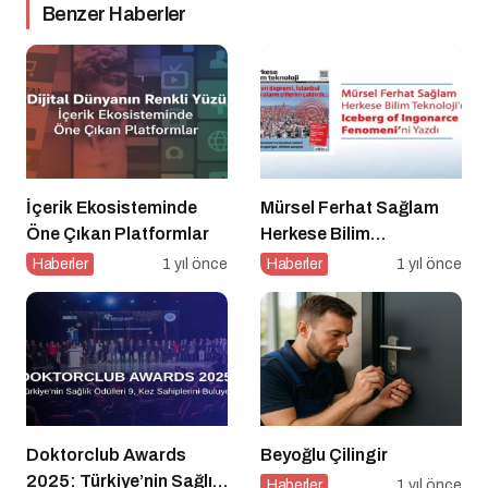
Benzer Haberler
İçerik Ekosisteminde
Mürsel Ferhat Sağlam
Öne Çıkan Platformlar
Herkese Bilim
Teknoloji’de “Iceberg of
Haberler
1 yıl önce
Haberler
1 yıl önce
Ingonarce Fenomeni”ni
Yazdı
Doktorclub Awards
Beyoğlu Çilingir
2025: Türkiye’nin Sağlık
Haberler
1 yıl önce