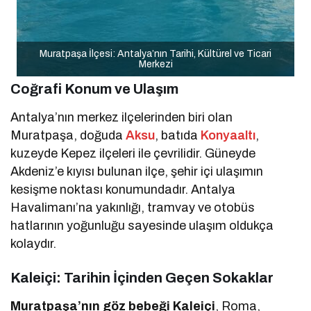
Muratpaşa İlçesi: Antalya’nın Tarihi, Kültürel ve Ticari
Merkezi
Coğrafi Konum ve Ulaşım
Antalya’nın merkez ilçelerinden biri olan
Muratpaşa, doğuda
Aksu
, batıda
Konyaaltı
,
kuzeyde Kepez ilçeleri ile çevrilidir. Güneyde
Akdeniz’e kıyısı bulunan ilçe, şehir içi ulaşımın
kesişme noktası konumundadır. Antalya
Havalimanı’na yakınlığı, tramvay ve otobüs
hatlarının yoğunluğu sayesinde ulaşım oldukça
kolaydır.
Kaleiçi: Tarihin İçinden Geçen Sokaklar
Muratpaşa’nın göz bebeği Kaleiçi
, Roma,