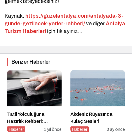
gelmek isteyeceksiniz!
Kaynak:
https://guzelantalya.com/antalyada-3-
gunde-gezilecek-yerler-rehberi/
ve diğer
Antalya
Turizm Haberleri
için tıklayınız…
Benzer Haberler
Tatil Yolculuğuna
Akdeniz Rüyasında
Hazırlık Rehberi:
Kulaç Sesleri
Aracınız İçin Almanız
Haberler
1 yıl önce
Haberler
3 ay önce