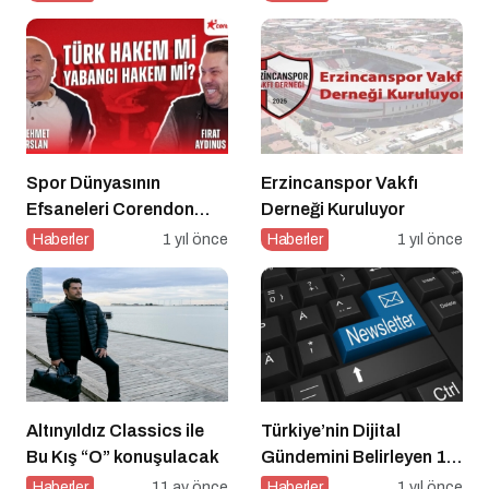
Gereken 7 Temel Önlem!
Spor Dünyasının
Erzincanspor Vakfı
Efsaneleri Corendon
Derneği Kuruluyor
Sport Talks’ta
Haberler
1 yıl önce
Haberler
1 yıl önce
Buluşuyor
Altınyıldız Classics ile
Türkiye’nin Dijital
Bu Kış “O” konuşulacak
Gündemini Belirleyen 15
Haber Sitesi
Haberler
11 ay önce
Haberler
1 yıl önce