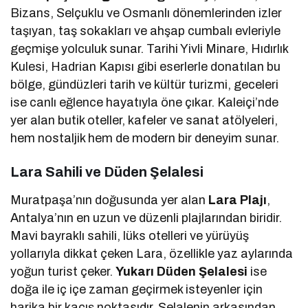
Bizans, Selçuklu ve Osmanlı dönemlerinden izler
taşıyan, taş sokakları ve ahşap cumbalı evleriyle
geçmişe yolculuk sunar. Tarihi Yivli Minare, Hıdırlık
Kulesi, Hadrian Kapısı gibi eserlerle donatılan bu
bölge, gündüzleri tarih ve kültür turizmi, geceleri
ise canlı eğlence hayatıyla öne çıkar. Kaleiçi’nde
yer alan butik oteller, kafeler ve sanat atölyeleri,
hem nostaljik hem de modern bir deneyim sunar.
Lara Sahili ve Düden Şelalesi
Muratpaşa’nın doğusunda yer alan
Lara Plajı
,
Antalya’nın en uzun ve düzenli plajlarından biridir.
Mavi bayraklı sahili, lüks otelleri ve yürüyüş
yollarıyla dikkat çeken Lara, özellikle yaz aylarında
yoğun turist çeker.
Yukarı Düden Şelalesi
ise
doğa ile iç içe zaman geçirmek isteyenler için
harika bir kaçış noktasıdır. Şelalenin arkasından