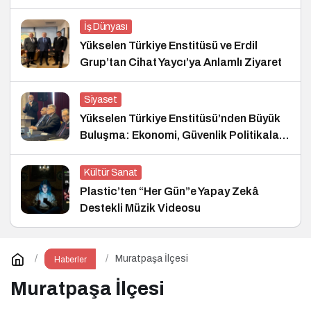
İş Dünyası
Yükselen Türkiye Enstitüsü ve Erdil
Grup’tan Cihat Yaycı’ya Anlamlı Ziyaret
Siyaset
Yükselen Türkiye Enstitüsü’nden Büyük
Buluşma: Ekonomi, Güvenlik Politikaları
ve Hukuk Konferansı
Kültür Sanat
Plastic’ten “Her Gün”e Yapay Zekâ
Destekli Müzik Videosu
Muratpaşa İlçesi
Haberler
Muratpaşa İlçesi