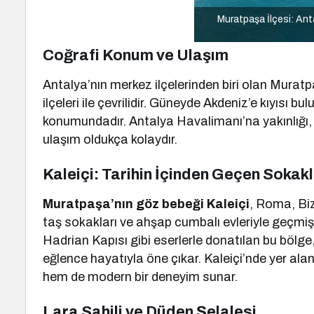
Muratpaşa İlçesi: Antal
Coğrafi Konum ve Ulaşım
Antalya’nın merkez ilçelerinden biri olan Mura
ilçeleri ile çevrilidir. Güneyde Akdeniz’e kıyısı b
konumundadır. Antalya Havalimanı’na yakınlığı
ulaşım oldukça kolaydır.
Kaleiçi: Tarihin İçinden Geçen Sokak
Muratpaşa’nın göz bebeği Kaleiçi
, Roma, Biz
taş sokakları ve ahşap cumbalı evleriyle geçmişe 
Hadrian Kapısı gibi eserlerle donatılan bu bölge, 
eğlence hayatıyla öne çıkar. Kaleiçi’nde yer alan 
hem de modern bir deneyim sunar.
Lara Sahili ve Düden Şelalesi