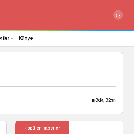
Paylaş
Yorum Yap
riler
Künye
3dk, 32sn
Popüler Haberler