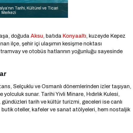
ya’nın Tarihi, Kültürel ve Ticari
Merkezi
tpaşa, doğuda
Aksu
, batıda
Konyaaltı
, kuzeyde Kepez
ulunan ilçe, şehir içi ulaşımın kesişme noktası
, tramvay ve otobüs hatlarının yoğunluğu sayesinde
lar
ans, Selçuklu ve Osmanlı dönemlerinden izler taşıyan,
yolculuk sunar. Tarihi Yivli Minare, Hıdırlık Kulesi,
gündüzleri tarih ve kültür turizmi, geceleri ise canlı
butik oteller, kafeler ve sanat atölyeleri, hem nostaljik