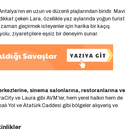
 Antalya’nın en uzun ve düzenli plajlarından biridir. Mavi
la dikkat çeken Lara, özellikle yaz aylarında yoğun turist
e zaman geçirmek isteyenler için harika bir kaçış
olu, ziyaretçilere eşsiz bir deneyim sunar.
erkezlerine, sinema salonlarına, restoranlarına ve
raCity ve Laura gibi AVM’ler, hem yerel halkın hem de
palı Yol ve Atatürk Caddesi gibi bölgeler alışveriş ve
inlikler