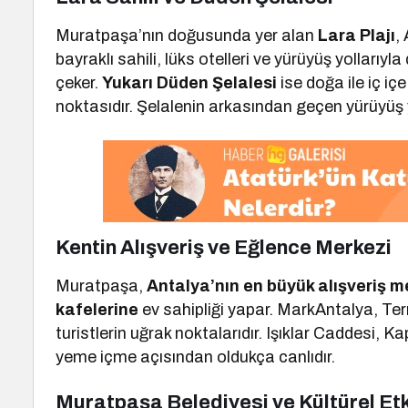
Muratpaşa’nın doğusunda yer alan
Lara Plajı
,
bayraklı sahili, lüks otelleri ve yürüyüş yollarıy
çeker.
Yukarı Düden Şelalesi
ise doğa ile iç iç
noktasıdır. Şelalenin arkasından geçen yürüyüş y
Kentin Alışveriş ve Eğlence Merkezi
Muratpaşa,
Antalya’nın en büyük alışveriş m
kafelerine
ev sahipliği yapar. MarkAntalya, Ter
turistlerin uğrak noktalarıdır. Işıklar Caddesi, Ka
yeme içme açısından oldukça canlıdır.
Muratpaşa Belediyesi ve Kültürel Etk