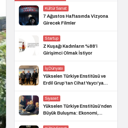
Kültür Sanat
7 Ağustos Haftasında Vizyona
Girecek Filmler
Startup
Z Kuşağı Kadınların %88’i
Girişimci Olmak İstiyor
İş Dünyası
Yükselen Türkiye Enstitüsü ve
Erdil Grup’tan Cihat Yaycı’ya
Anlamlı Ziyaret
Siyaset
Yükselen Türkiye Enstitüsü’nden
Büyük Buluşma: Ekonomi,
Güvenlik Politikaları ve Hukuk
si
Konferansı