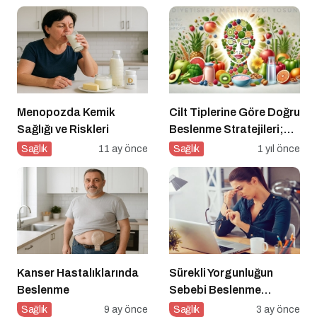
Menopozda Kemik
Cilt Tiplerine Göre Doğru
Sağlığı ve Riskleri
Beslenme Stratejileri;
Genç ve Parlak Cilt İçin
Sağlık
11 ay önce
Sağlık
1 yıl önce
Doğru Besinler
Kanser Hastalıklarında
Sürekli Yorgunluğun
Beslenme
Sebebi Beslenme
Olabilir mi?
Sağlık
9 ay önce
Sağlık
3 ay önce