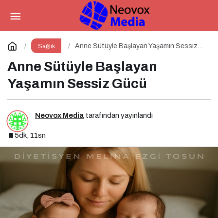
Besin İntoleransları ve Düşük
Dereceli Enflamasyonun Kronik
Paylaş
Yorum Yap
Anne Sütüyle Başlayan Yaşamın Sessiz
Sağlık
Gücü
Anne Sütüyle Başlayan
Hastalıklara Etkisi
Yaşamın Sessiz Gücü
Neovox Media
tarafından yayınlandı
5dk, 11sn