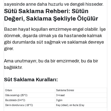
sayesinde anne daha huzurlu ve dengeli hisseder.
Sütü Saklama Rehberi: Sütün
Değeri, Saklama Şekliyle Ölçülür
Bazen hayat koşulları emzirmeye engel olabilir. İşe
dönmek, dışarda olmak ya da hastanede kalmak
gibi durumlarda süt sağmak ve saklamak devreye
girer.
Ama unutmayın; bu da bir emzirmedir, bu da bir
bağlılıktır.
Süt Saklama Kuralları:
Ortam
Saklama Süresi
Oda sıcaklığı (25°C)
3-4 saat
Buzdolabı (0-4°C)
3 gün
Derin dondurucu (-18°C)
6 ay (ideal), en fazla 12 ay