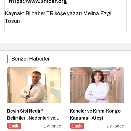
https://www.unicef.org
Kaynak: Bi’haber.TR köşe yazarı Melina Ezgi
Tosun
Benzer Haberler
Beyin Sisi Nedir?
Keneler ve Kırım-Kongo
Belirtileri, Nedenleri ve
Kanamalı Ateşi
Korunma Yolları
Sağlık
1 yıl önce
Sağlık
1 yıl önce