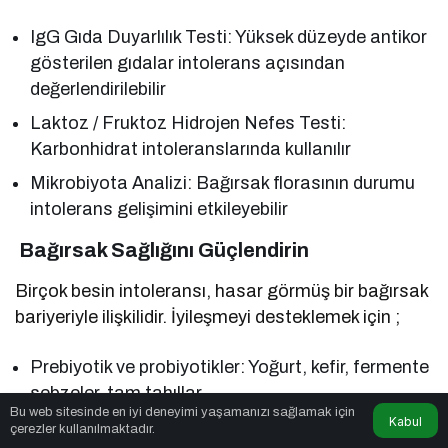
IgG Gıda Duyarlılık Testi: Yüksek düzeyde antikor
gösterilen gıdalar intolerans açısından
değerlendirilebilir
Laktoz / Fruktoz Hidrojen Nefes Testi:
Karbonhidrat intoleranslarında kullanılır
Mikrobiyota Analizi: Bağırsak florasının durumu
intolerans gelişimini etkileyebilir
Bağırsak Sağlığını Güçlendirin
Birçok besin intoleransı, hasar görmüş bir bağırsak
bariyeriyle ilişkilidir. İyileşmeyi desteklemek için ;
Prebiyotik ve probiyotikler: Yoğurt, kefir, fermente
sebzeler, tam tahıllar
Bu web sitesinde en iyi deneyimi yaşamanızı sağlamak için
Kabul
Omega-3 yağ asitleri: Enflamasyonu azaltır
çerezler kullanılmaktadır.