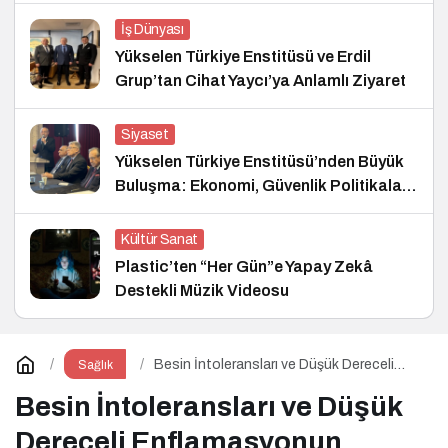
İş Dünyası
Yükselen Türkiye Enstitüsü ve Erdil
Grup’tan Cihat Yaycı’ya Anlamlı Ziyaret
Siyaset
Yükselen Türkiye Enstitüsü’nden Büyük
Buluşma: Ekonomi, Güvenlik Politikaları
ve Hukuk Konferansı
Kültür Sanat
Plastic’ten “Her Gün”e Yapay Zekâ
Destekli Müzik Videosu
Besin İntoleransları ve Düşük Dereceli
Sağlık
Enflamasyonun Kronik Hastalıklara Etkisi
Besin İntoleransları ve Düşük
Dereceli Enflamasyonun