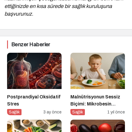
ettiğinizde en kısa sürede bir sağlık kuruluşuna
başvurunuz.
Benzer Haberler
Postprandiyal Oksidatif
Malnütrisyonun Sessiz
Stres
Biçimi: Mikrobesin
Eksikliklerinin
Sağlık
3 ay önce
Sağlık
1 yıl önce
Nörogelişim Üzerindeki
Etkisi