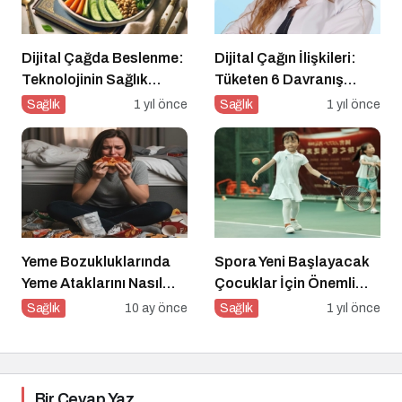
Dijital Çağda Beslenme:
Dijital Çağın İlişkileri:
Teknolojinin Sağlık
Tüketen 6 Davranış
Üzerindeki Etkileri ve
Biçimi
Sağlık
1 yıl önce
Sağlık
1 yıl önce
Yeni Alışkanlıklar
Yeme Bozukluklarında
Spora Yeni Başlayacak
Yeme Ataklarını Nasıl
Çocuklar İçin Önemli
Engellerim?
Adımlar
Sağlık
10 ay önce
Sağlık
1 yıl önce
Bir Cevap Yaz