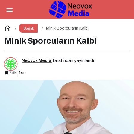
Psikiyatrik İlaç Tedavisinde
Alkol
Paylaş
Yorum Yap
Minik Sporcuların Kalbi
Sağlık
Minik Sporcuların Kalbi
Neovox Media
tarafından yayınlandı
7dk, 1sn