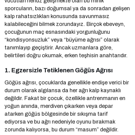
vücutları henüz gelişmekte olan bu minik
sporcuların, bazı doğumsal ya da sonradan gelişen
kalp rahatsızlıkları konusunda savunmasız
kalabileceğini bilmek zorundayız. Birçok ebeveyn,
çocuğunun maç esnasındaki yorgunluğunu
“kondisyonsuzluk” veya “büyüme ağrısı” olarak
tanımlayıp geçiştirir. Ancak uzmanlara göre,
belirtileri doğru okumak, erken teşhisin anahtarıdır.
1. Egzersizle Tetiklenen Göğüs Ağrısı
Göğüs ağrısı, çocuklarda genellikle endişe verici bir
durum olarak algılansa da her ağrı kalp kaynaklı
değildir. Fakat bir çocuk, özellikle antrenmanın en
yoğun anında, merdiven çıkarken veya depar
atarken göğüs bölgesinde bir sıkışma tarif
ediyorsa ve bu ağrı nedeniyle oyunu bırakmak
zorunda kalıyorsa, bu durum “masum” değildir.