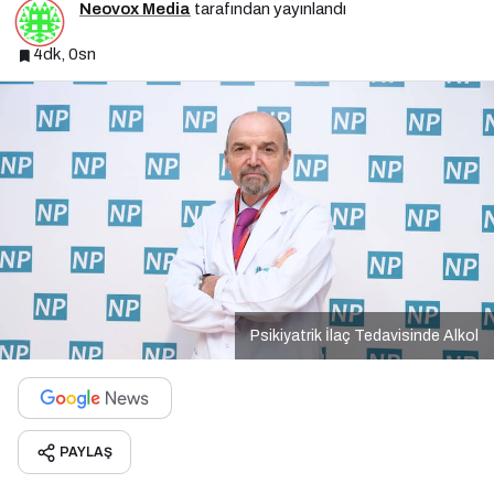
Neovox Media
tarafından yayınlandı
4dk, 0sn
Psikiyatrik İlaç Tedavisinde Alkol
PAYLAŞ