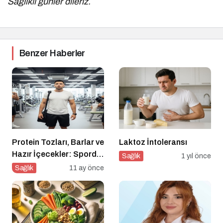
Sağlıklı günler dileriz.
Benzer Haberler
Protein Tozları, Barlar ve
Laktoz İntoleransı
Hazır İçecekler: Sporda
Sağlık
1 yıl önce
Takviye mi, Tuzak mı?
Sağlık
11 ay önce