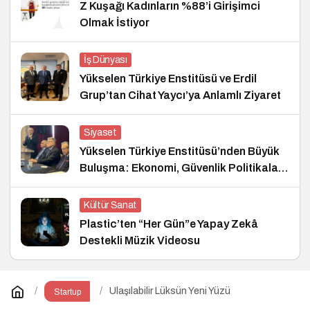
Z Kuşağı Kadınların %88’i Girişimci
Olmak İstiyor
İş Dünyası
Yükselen Türkiye Enstitüsü ve Erdil
Grup’tan Cihat Yaycı’ya Anlamlı Ziyaret
Siyaset
Yükselen Türkiye Enstitüsü’nden Büyük
Buluşma: Ekonomi, Güvenlik Politikaları
ve Hukuk Konferansı
Kültür Sanat
Plastic’ten “Her Gün”e Yapay Zekâ
Destekli Müzik Videosu
Ulaşılabilir Lüksün Yeni Yüzü
Startup