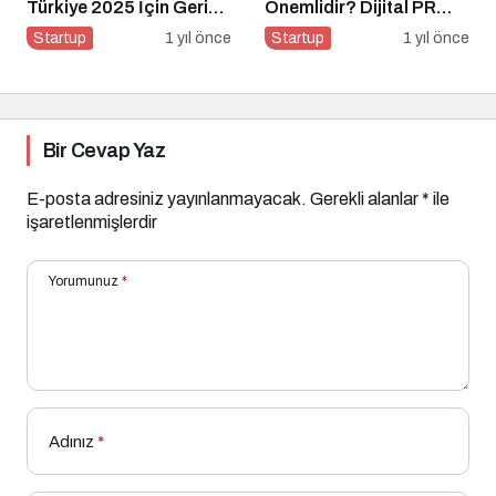
Türkiye 2025 İçin Geri
Önemlidir? Dijital PR
Sayım!
Nasıl Uygulanır?
Startup
1 yıl önce
Startup
1 yıl önce
Bir Cevap Yaz
E-posta adresiniz yayınlanmayacak.
Gerekli alanlar
*
ile
işaretlenmişlerdir
Yorumunuz
*
Adınız
*