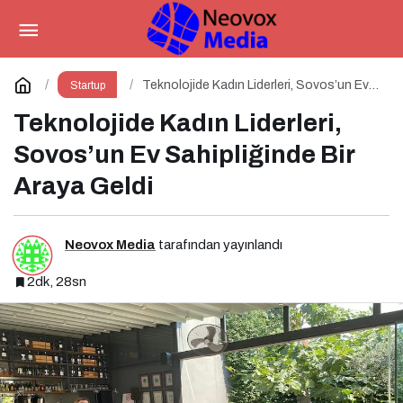
Ulaşılabilir Lüksün Yeni Yüzü
Paylaş
Yorum Yap
Teknolojide Kadın Liderleri, Sovos’un Ev
Startup
Sahipliğinde Bir Araya Geldi
Teknolojide Kadın Liderleri,
Sovos’un Ev Sahipliğinde Bir
Araya Geldi
Neovox Media
tarafından yayınlandı
2dk, 28sn