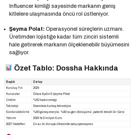
Influencer kimliği sayesinde markanın geniş
kitlelere ulaşmasında öncü rol üstleniyor.
Şeyma Polat:
Operasyonel süreçlerin uzmanı.
Üretimden lojistiğe kadar tüm zinciri sistemli
hale getirerek markanın ölçeklenebilir büyümesini
sağlıyor.
Özet Tablo: Dossha Hakkında
Başlık
Detay
Kuruluş Yılı
2024
Kurucular
Dilara Aydın & Şeyma Polat
Üretim
%82 kadın emeği
Teknoloji
Seamless kumaş teknolojisi
Sürdürülebilirlik
%80 güneş enerjisi, %60 su geri dönüşümü, patentli tekstil Ar-Ge’si
Yatırım
2024’te 5 milyon Euro
2027 Hedefleri
En az iki Avrupa ülkesinde satış operasyonu