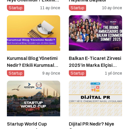
Yönetimi Nasıl Yapılır?
Startup
11 ay önce
Startup
10 ay önce
Kurumsal Blog Yönetimi
Balkan E-Ticaret Zirvesi
Nedir? Etkili Kurumsal
2025’in Marka Elçisi
Blog Yönetimi için 10
Belli Oldu
Startup
9 ay önce
Startup
1 yıl önce
Altın İpucu
Startup World Cup
Dijital PR Nedir? Niye