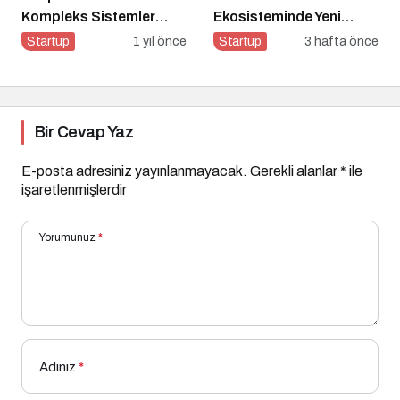
Kompleks Sistemler
Ekosisteminde Yeni
Sempozyumu İçin Geri
Dönem Başlıyor: Bayim
Startup
1 yıl önce
Startup
3 hafta önce
Sayım!
Olur Musun? Fuarı 2026
İçin Geri Sayım!
Bir Cevap Yaz
E-posta adresiniz yayınlanmayacak.
Gerekli alanlar
*
ile
işaretlenmişlerdir
Yorumunuz
*
Adınız
*