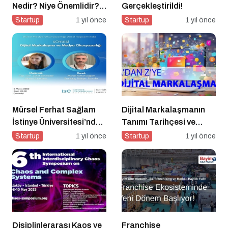
Nedir? Niye Önemlidir?
Gerçekleştirildi!
Podcast Pazarlaması
Startup
1 yıl önce
Startup
1 yıl önce
Nasıl Yapılır?
Mürsel Ferhat Sağlam
Dijital Markalaşmanın
İstinye Üniversitesi’nde
Tanımı Tarihçesi ve
Dijital Medya
Önemi
Startup
1 yıl önce
Startup
1 yıl önce
Okuryazarlığı
Kapsamında
Konuşacak!
Disiplinlerarası Kaos ve
Franchise