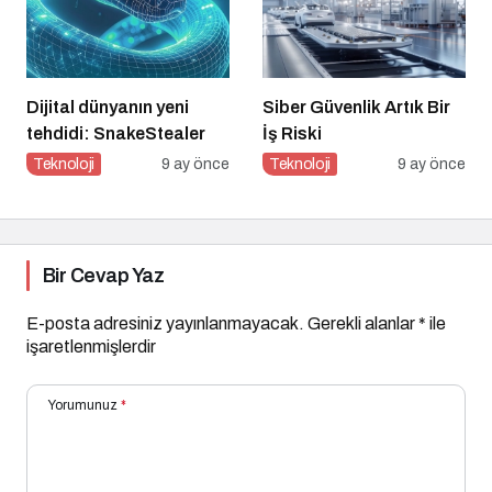
Dijital dünyanın yeni
Siber Güvenlik Artık Bir
tehdidi: SnakeStealer
İş Riski
Teknoloji
9 ay önce
Teknoloji
9 ay önce
Bir Cevap Yaz
E-posta adresiniz yayınlanmayacak.
Gerekli alanlar
*
ile
işaretlenmişlerdir
Yorumunuz
*