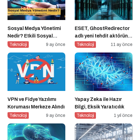
Sosyal Medya Yönetimi
ESET, GhostRedirector
Nedir? Etkili Sosyal
adlı yeni tehdit aktörünü
Medya Yönetimi İçin 10
keşfetti
Teknoloji
9 ay önce
Teknoloji
11 ay önce
Altın İpucu
VPN ve Fidye Yazılımı
Yapay Zeka ile Hazır
Koruması Merkeze Alındı
Bilgi, Eksik Yaratıcılık
Teknoloji
9 ay önce
Teknoloji
1 yıl önce