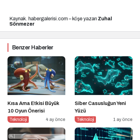
Kaynak. habergalerisi.com – köşe yazarı
Zuhal
Sönmezer
Benzer Haberler
Kısa Ama Etkisi Büyük
Siber Casusluğun Yeni
10 Oyun Önerisi
Yüzü
Teknoloji
4 ay önce
Teknoloji
1 ay önce