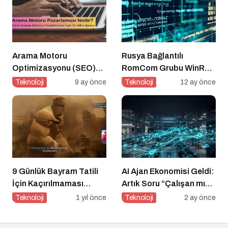
Arama Motoru
Rusya Bağlantılı
Optimizasyonu (SEO)
RomCom Grubu WinRAR
Nedir? Etkili SEO İçin 10
Açığını Hedef Aldı
Teknoloji
9 ay önce
Teknoloji
12 ay önce
Altın İpucu
9 Günlük Bayram Tatili
AI Ajan Ekonomisi Geldi:
İçin Kaçırılmaması
Artık Soru “Çalışan mı
Gereken 8 Oyun
Olacaksın, Çalıştıran
Teknoloji
1 yıl önce
Teknoloji
2 ay önce
mı?”