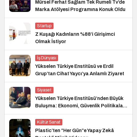
Mürsel Ferhat Sağlam Tek Rumeli Tv’de
Marka Atölyesi Programına Konuk Oldu
Startup
Z Kuşağı Kadınların %88’i Girişimci
Olmak İstiyor
İş Dünyası
Yükselen Türkiye Enstitüsü ve Erdil
Grup’tan Cihat Yaycı’ya Anlamlı Ziyaret
Siyaset
Yükselen Türkiye Enstitüsü’nden Büyük
Buluşma: Ekonomi, Güvenlik Politikaları
ve Hukuk Konferansı
Kültür Sanat
Plastic’ten “Her Gün”e Yapay Zekâ