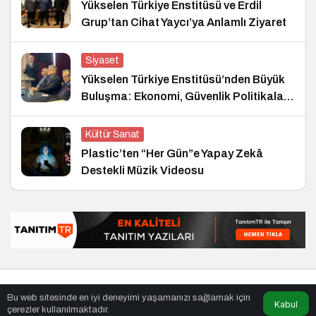
Yükselen Türkiye Enstitüsü ve Erdil
Grup’tan Cihat Yaycı’ya Anlamlı Ziyaret
Siyaset
Yükselen Türkiye Enstitüsü’nden Büyük
Buluşma: Ekonomi, Güvenlik Politikaları
ve Hukuk Konferansı
Kültür Sanat
Plastic’ten “Her Gün”e Yapay Zekâ
Destekli Müzik Videosu
© Telif Hakkı 26.01.2010, Tüm Hakları Saklıdır.
haber
,
en iyiler
Bu web sitesinde en iyi deneyimi yaşamanızı sağlamak için
listesi
,
bihaber
,
sağlıklı
Kabul
çerezler kullanılmaktadır.