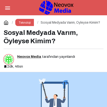
Fiber Hızında Gelişen Uçurum:
Kimler Bağlı, Kimler Dışarıda
Paylaş
Yorum Yap
Sosyal Medyada Varım, Öyleyse Kimim?
Teknoloji
Sosyal Medyada Varım,
Öyleyse Kimim?
Neovox Media
tarafından yayınlandı
2dk, 46sn