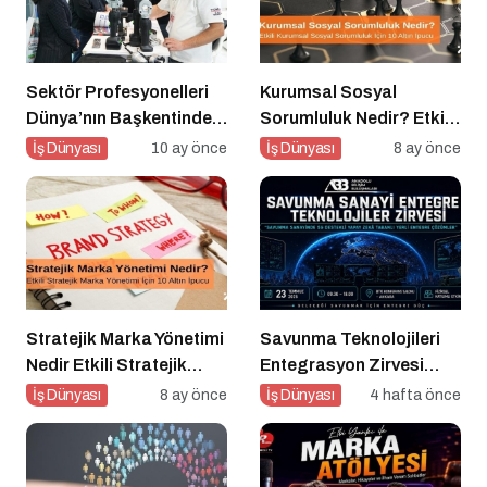
Sektör Profesyonelleri
Kurumsal Sosyal
Dünya’nın Başkentinde
Sorumluluk Nedir? Etkili
Buluşacak!
Kurumsal Sosyal
İş Dünyası
10 ay önce
İş Dünyası
8 ay önce
Sorumluluk İçin 10 Altın
Öneri
Stratejik Marka Yönetimi
Savunma Teknolojileri
Nedir Etkili Stratejik
Entegrasyon Zirvesi
Marka Yönetimi için 10
Ankara’da
İş Dünyası
8 ay önce
İş Dünyası
4 hafta önce
Altın İpucu
Gerçekleşecek!