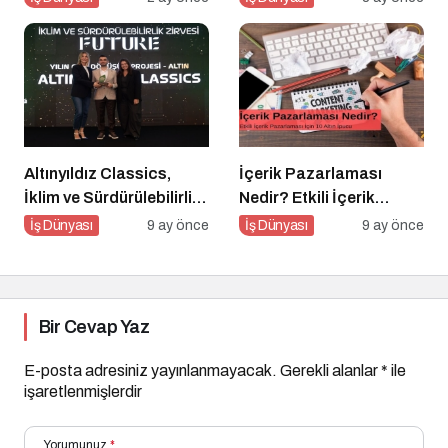
Serisi
Altınyıldız Classics,
İçerik Pazarlaması
İklim ve Sürdürülebilirlik
Nedir? Etkili İçerik
Ödülleri’nde “Yılın Geri
Pazarlaması İçin 10
İş Dünyası
9 ay önce
İş Dünyası
9 ay önce
Dönüşüm Projesi”
Altın İpucu
Kategorisinde Altın Ödül
Kazandı
Bir Cevap Yaz
E-posta adresiniz yayınlanmayacak.
Gerekli alanlar
*
ile
işaretlenmişlerdir
Yorumunuz
*