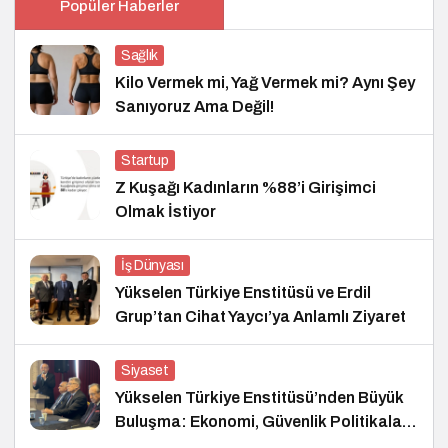
Popüler Haberler
Sağlık
Kilo Vermek mi, Yağ Vermek mi? Aynı Şey
Sanıyoruz Ama Değil!
Startup
Z Kuşağı Kadınların %88’i Girişimci
Olmak İstiyor
İş Dünyası
Yükselen Türkiye Enstitüsü ve Erdil
Grup’tan Cihat Yaycı’ya Anlamlı Ziyaret
Siyaset
Yükselen Türkiye Enstitüsü’nden Büyük
Buluşma: Ekonomi, Güvenlik Politikaları
ve Hukuk Konferansı