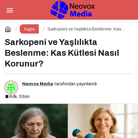
Zayıflama İğneleri: Mucize mi,
Bilimsel Bir Araç mı?
Paylaş
Yorum Yap
Sarkopeni ve Yaşlılıkta Beslenme: Kas
Sağlık
Kütlesi Nasıl Korunur?
Sarkopeni ve Yaşlılıkta
Beslenme: Kas Kütlesi Nasıl
Korunur?
Neovox Media
tarafından yayınlandı
6dk, 53sn