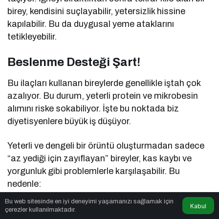
birey, kendisini suçlayabilir, yetersizlik hissine
kapılabilir. Bu da duygusal yeme ataklarını
tetikleyebilir.
Beslenme Desteği Şart!
Bu ilaçları kullanan bireylerde genellikle iştah çok
azalıyor. Bu durum, yeterli protein ve mikrobesin
alımını riske sokabiliyor. İşte bu noktada biz
diyetisyenlere büyük iş düşüyor.
Yeterli ve dengeli bir örüntü oluşturmadan sadece
“az yediği için zayıflayan” bireyler, kas kaybı ve
yorgunluk gibi problemlerle karşılaşabilir. Bu
nedenle:
Bu web sitesinde en iyi deneyimi yaşamanızı sağlamak için
Kabul
Yeterli protein alımı
çerezler kullanılmaktadır.