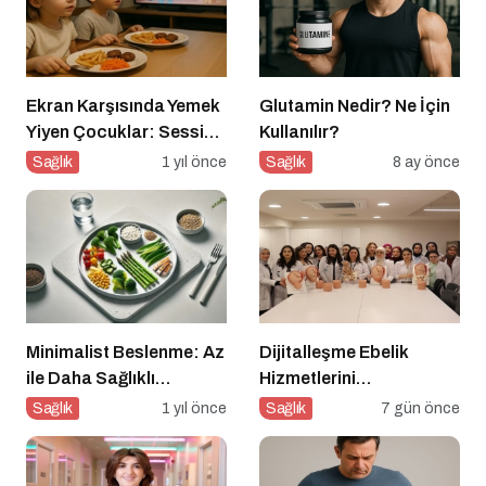
Ekran Karşısında Yemek
Glutamin Nedir? Ne İçin
Yiyen Çocuklar: Sessiz
Kullanılır?
Tehlike
Sağlık
1 yıl önce
Sağlık
8 ay önce
Minimalist Beslenme: Az
Dijitalleşme Ebelik
ile Daha Sağlıklı
Hizmetlerini
Yaşamak
Dönüştürüyor
Sağlık
1 yıl önce
Sağlık
7 gün önce