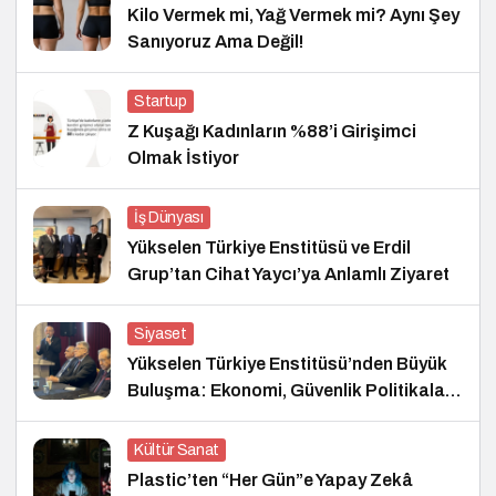
Kilo Vermek mi, Yağ Vermek mi? Aynı Şey
Sanıyoruz Ama Değil!
Startup
Z Kuşağı Kadınların %88’i Girişimci
Olmak İstiyor
İş Dünyası
Yükselen Türkiye Enstitüsü ve Erdil
Grup’tan Cihat Yaycı’ya Anlamlı Ziyaret
Siyaset
Yükselen Türkiye Enstitüsü’nden Büyük
Buluşma: Ekonomi, Güvenlik Politikaları
ve Hukuk Konferansı
Kültür Sanat
Plastic’ten “Her Gün”e Yapay Zekâ