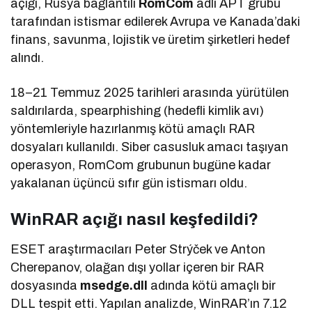
açığı, Rusya bağlantılı
RomCom
adlı APT grubu
tarafından istismar edilerek Avrupa ve Kanada’daki
finans, savunma, lojistik ve üretim şirketleri hedef
alındı.
18–21 Temmuz 2025 tarihleri arasında yürütülen
saldırılarda, spearphishing (hedefli kimlik avı)
yöntemleriyle hazırlanmış kötü amaçlı RAR
dosyaları kullanıldı. Siber casusluk amacı taşıyan
operasyon, RomCom grubunun bugüne kadar
yakalanan üçüncü sıfır gün istismarı oldu.
WinRAR açığı nasıl keşfedildi?
ESET araştırmacıları Peter Strýček ve Anton
Cherepanov, olağan dışı yollar içeren bir RAR
dosyasında
msedge.dll
adında kötü amaçlı bir
DLL tespit etti. Yapılan analizde, WinRAR’ın 7.12