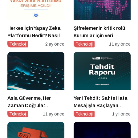
Herkes İçin Yapay Zeka
Şifrelemenin kritik rolü:
Platformu Nedir? Nasıl
Kurumlar için veri
Kullanılır?
güvenliğinin temel
Teknoloji
2 ay önce
Teknoloji
11 ay önce
katmanı
Asla Güvenme, Her
Yeni Tehdit: Sahte Hata
Zaman Doğrula:
Mesajıyla Başlayan
Şirketler İçin Parola
Siber Saldırılar
Teknoloji
11 ay önce
Teknoloji
1 yıl önce
Güvenliği Alarmı
Yükselişte