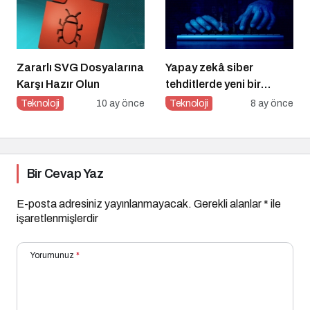
Zararlı SVG Dosyalarına
Yapay zekâ siber
Karşı Hazır Olun
tehditlerde yeni bir
dönemi başlatıyor
Teknoloji
10 ay önce
Teknoloji
8 ay önce
Bir Cevap Yaz
E-posta adresiniz yayınlanmayacak.
Gerekli alanlar
*
ile
işaretlenmişlerdir
Yorumunuz
*