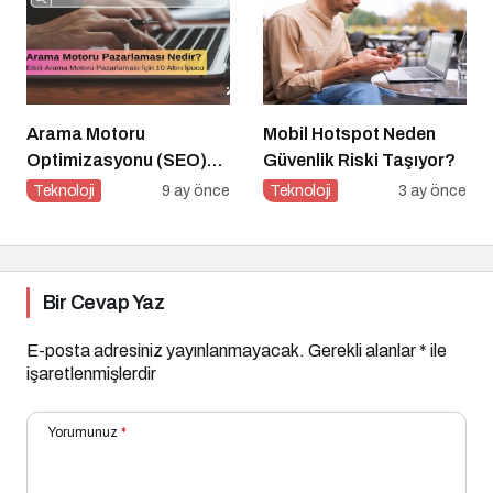
Arama Motoru
Mobil Hotspot Neden
Optimizasyonu (SEO)
Güvenlik Riski Taşıyor?
Nedir? Etkili SEO İçin 10
Teknoloji
9 ay önce
Teknoloji
3 ay önce
Altın İpucu
Bir Cevap Yaz
E-posta adresiniz yayınlanmayacak.
Gerekli alanlar
*
ile
işaretlenmişlerdir
Yorumunuz
*