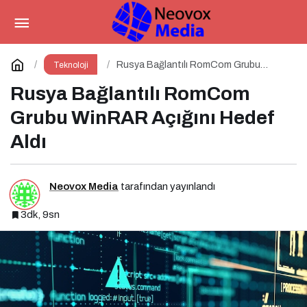
YouTube Video İndirme Rehberi
Paylaş
Yorum Yap
Rusya Bağlantılı RomCom Grubu
Teknoloji
WinRAR Açığını Hedef Aldı
Rusya Bağlantılı RomCom
Grubu WinRAR Açığını Hedef
Aldı
Neovox Media
tarafından yayınlandı
3dk, 9sn