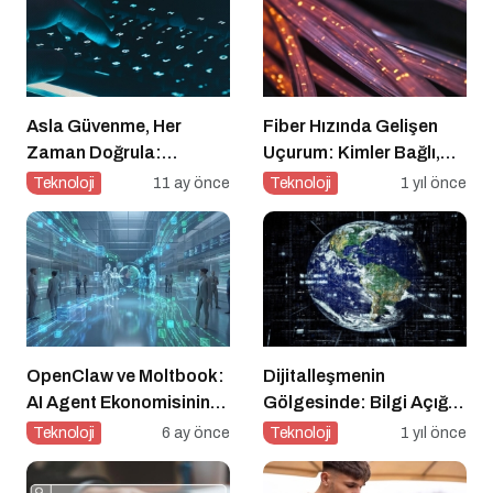
Asla Güvenme, Her
Fiber Hızında Gelişen
Zaman Doğrula:
Uçurum: Kimler Bağlı,
Şirketler İçin Parola
Kimler Dışarıda
Teknoloji
11 ay önce
Teknoloji
1 yıl önce
Güvenliği Alarmı
OpenClaw ve Moltbook:
Dijitalleşmenin
AI Agent Ekonomisinin
Gölgesinde: Bilgi Açığı
İlk Altyapıları
Büyüyor mu?
Teknoloji
6 ay önce
Teknoloji
1 yıl önce