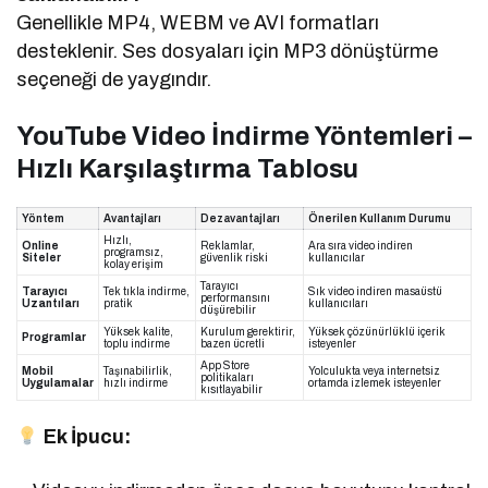
Genellikle MP4, WEBM ve AVI formatları
desteklenir. Ses dosyaları için MP3 dönüştürme
seçeneği de yaygındır.
YouTube Video İndirme Yöntemleri –
Hızlı Karşılaştırma Tablosu
Yöntem
Avantajları
Dezavantajları
Önerilen Kullanım Durumu
Hızlı,
Online
Reklamlar,
Ara sıra video indiren
programsız,
Siteler
güvenlik riski
kullanıcılar
kolay erişim
Tarayıcı
Tarayıcı
Tek tıkla indirme,
Sık video indiren masaüstü
performansını
Uzantıları
pratik
kullanıcıları
düşürebilir
Yüksek kalite,
Kurulum gerektirir,
Yüksek çözünürlüklü içerik
Programlar
toplu indirme
bazen ücretli
isteyenler
App Store
Mobil
Taşınabilirlik,
Yolculukta veya internetsiz
politikaları
Uygulamalar
hızlı indirme
ortamda izlemek isteyenler
kısıtlayabilir
Ek İpucu: