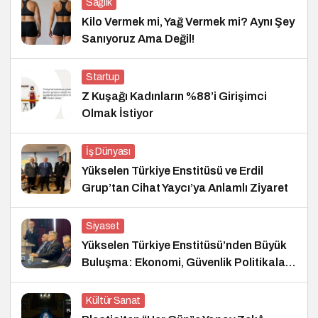
Sağlık
Kilo Vermek mi, Yağ Vermek mi? Aynı Şey
Sanıyoruz Ama Değil!
Startup
Z Kuşağı Kadınların %88’i Girişimci
Olmak İstiyor
İş Dünyası
Yükselen Türkiye Enstitüsü ve Erdil
Grup’tan Cihat Yaycı’ya Anlamlı Ziyaret
Siyaset
Yükselen Türkiye Enstitüsü’nden Büyük
Buluşma: Ekonomi, Güvenlik Politikaları
ve Hukuk Konferansı
Kültür Sanat