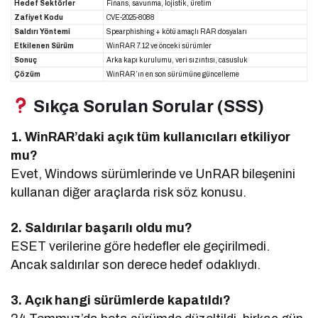
Hedef Sektörler
Finans, savunma, lojistik, üretim
Zafiyet Kodu
CVE-2025-8088
Saldırı Yöntemi
Spearphishing + kötü amaçlı RAR dosyaları
Etkilenen Sürüm
WinRAR 7.12 ve önceki sürümler
Sonuç
Arka kapı kurulumu, veri sızıntısı, casusluk
Çözüm
WinRAR’ın en son sürümüne güncelleme
Sıkça Sorulan Sorular (SSS)
1. WinRAR’daki açık tüm kullanıcıları etkiliyor
mu?
Evet, Windows sürümlerinde ve UnRAR bileşenini
kullanan diğer araçlarda risk söz konusu.
2. Saldırılar başarılı oldu mu?
ESET verilerine göre hedefler ele geçirilmedi.
Ancak saldırılar son derece hedef odaklıydı.
3. Açık hangi sürümlerde kapatıldı?