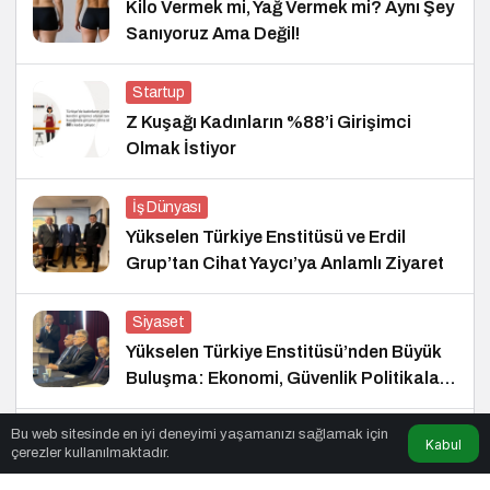
Kilo Vermek mi, Yağ Vermek mi? Aynı Şey
Sanıyoruz Ama Değil!
Startup
Z Kuşağı Kadınların %88’i Girişimci
Olmak İstiyor
İş Dünyası
Yükselen Türkiye Enstitüsü ve Erdil
Grup’tan Cihat Yaycı’ya Anlamlı Ziyaret
Siyaset
Yükselen Türkiye Enstitüsü’nden Büyük
Buluşma: Ekonomi, Güvenlik Politikaları
ve Hukuk Konferansı
Bu web sitesinde en iyi deneyimi yaşamanızı sağlamak için
Kültür Sanat
Kabul
çerezler kullanılmaktadır.
Plastic’ten “Her Gün”e Yapay Zekâ