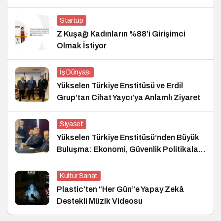
Startup
Z Kuşağı Kadınların %88’i Girişimci
Olmak İstiyor
İş Dünyası
Yükselen Türkiye Enstitüsü ve Erdil
Grup’tan Cihat Yaycı’ya Anlamlı Ziyaret
Siyaset
Yükselen Türkiye Enstitüsü’nden Büyük
Buluşma: Ekonomi, Güvenlik Politikaları
ve Hukuk Konferansı
Kültür Sanat
Plastic’ten “Her Gün”e Yapay Zekâ
Destekli Müzik Videosu