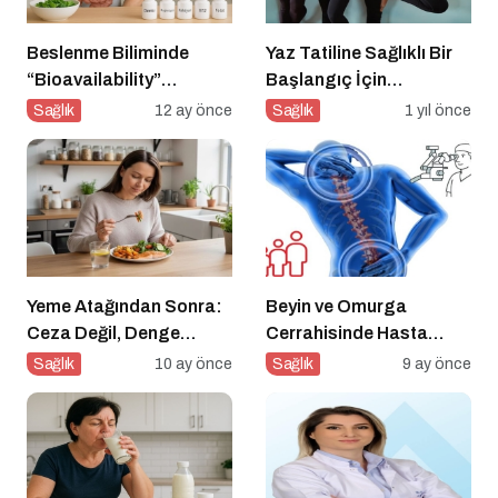
Beslenme Biliminde
Yaz Tatiline Sağlıklı Bir
“Bioavailability”
Başlangıç İçin
Kavramı: Hangi Besin Ne
Beslenme
Sağlık
12 ay önce
Sağlık
1 yıl önce
Kadar Emilir?
Yeme Atağından Sonra:
Beyin ve Omurga
Ceza Değil, Denge
Cerrahisinde Hasta
Zamanı
Profili Değişti: Genç
Sağlık
10 ay önce
Sağlık
9 ay önce
Yaşta Ameliyatlar
Artıyor