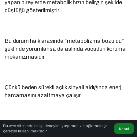
yapan bireylerde metabolik hızın belirgin şekilde
düştüğü gösterilmiştir.
Bu durum halk arasında “metabolizma bozuldu”
şeklinde yorumlansa da aslında vücudun koruma
mekanizmasıdır.
Çünkü beden sürekli açlık sinyali aldığında enerji
harcamasını azaltmaya çalışır.
Bu nedenle çok düşük kalorili şok diyetler kısa
Bu web sitesinde en iyi deneyimi yaşamanızı sağlamak için
Kabul
çerezler kullanılmaktadır.
vadede hızlı sonuç verse bile uzun vadede