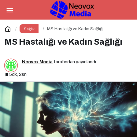
Diyet Yaparken Tartı Neden
Bazen Hiç Oynamaz?
Paylaş
Yorum Yap
MS Hastalığı ve Kadın Sağlığı
Sağlık
MS Hastalığı ve Kadın Sağlığı
Neovox Media
tarafından yayınlandı
5dk, 2sn