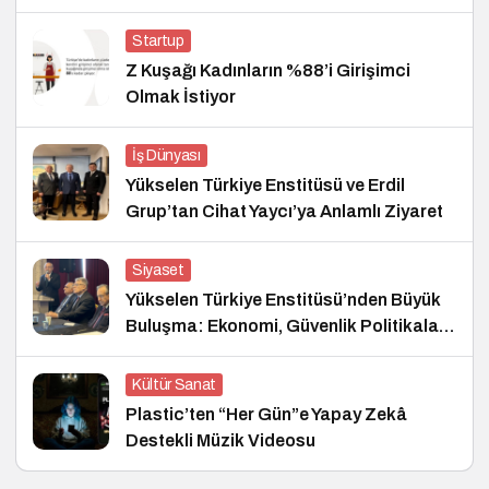
Startup
Z Kuşağı Kadınların %88’i Girişimci
Olmak İstiyor
İş Dünyası
Yükselen Türkiye Enstitüsü ve Erdil
Grup’tan Cihat Yaycı’ya Anlamlı Ziyaret
Siyaset
Yükselen Türkiye Enstitüsü’nden Büyük
Buluşma: Ekonomi, Güvenlik Politikaları
ve Hukuk Konferansı
Kültür Sanat
Plastic’ten “Her Gün”e Yapay Zekâ
Destekli Müzik Videosu