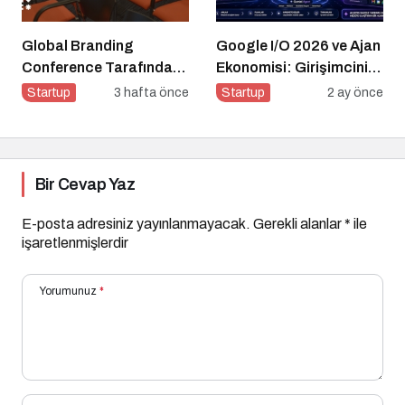
Global Branding
Google I/O 2026 ve Ajan
Conference Tarafından
Ekonomisi: Girişimcinin
Küresel Literatüre
Yeni Rakibi Arama
Startup
3 hafta önce
Startup
2 ay önce
Sunulan Entelektüel
Kutusu
Çıktılar Nelerdir?
Bir Cevap Yaz
E-posta adresiniz yayınlanmayacak.
Gerekli alanlar
*
ile
işaretlenmişlerdir
Yorumunuz
*