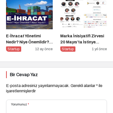
Electronics’e Stratejik
Yatırım
E-İhracat Yönetimi
Marka İnisiyatifi Zirvesi
Nedir? Niye Önemlidir?
20 Mayıs’ta İstinye
Nasıl Yapılır?
Üniversitesi’nde!
Startup
12 ay önce
Startup
1 yıl önce
Bir Cevap Yaz
E-posta adresiniz yayınlanmayacak.
Gerekli alanlar
*
ile
işaretlenmişlerdir
Yorumunuz
*