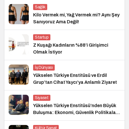
Sağlık
Kilo Vermek mi, Yağ Vermek mi? Aynı Şey
Sanıyoruz Ama Değil!
Startup
Z Kuşağı Kadınların %88’i Girişimci
Olmak İstiyor
İş Dünyası
Yükselen Türkiye Enstitüsü ve Erdil
Grup’tan Cihat Yaycı’ya Anlamlı Ziyaret
Siyaset
Yükselen Türkiye Enstitüsü’nden Büyük
Buluşma: Ekonomi, Güvenlik Politikaları
ve Hukuk Konferansı
Kültür Sanat