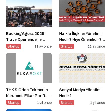
BookingAgora 2025
Halkla İlişkiler Yönetimi
TravelXperience ile
Nedir? Niye Önemlidir?
seyahat sektörü Six
Halkla İlişkiler Yönetimi
Startup
11 ay önce
Startup
11 ay önce
Senses Kocataş
Nasıl Yapılır?
Mansions’da bir araya
geldi
THK & Orion Tekmer’in
Sosyal Medya Yönetimi
Kurucusu Elkar Port’tan
Nedir?
Savunma Sanayii
Startup
1 yıl önce
Startup
1 yıl önce
Atılımı: AET