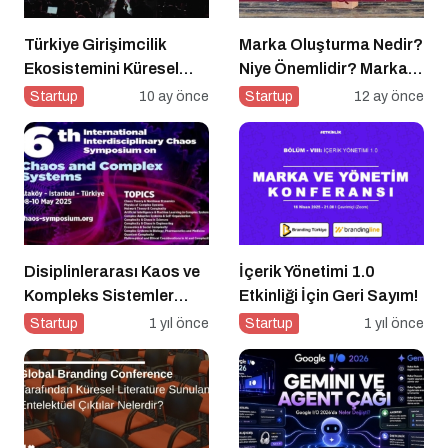
Türkiye Girişimcilik
Marka Oluşturma Nedir?
Ekosistemini Küresel
Niye Önemlidir? Marka
Sahneye Taşıyan
Oluşturma Nasıl Yapılır?
Startup
10 ay önce
Startup
12 ay önce
Buluşma
Disiplinlerarası Kaos ve
İçerik Yönetimi 1.0
Kompleks Sistemler
Etkinliği İçin Geri Sayım!
Sempozyumu İçin Geri
Startup
1 yıl önce
Startup
1 yıl önce
Sayım!