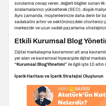
sorularına cevap veren, değerli bilgiler sunan il
sıralamalarınızı yükselterek (SEO), düşük maliyet
Aynı zamanda, müşterilerinizle daha derin bir bağ
sadakatini artırır ve sektörünüzdeki otoritenizi pe
merkezidir ve uzun vadeli pazarlama stratejinizi
Etkili Kurumsal Blog Yönetim
Dijital markalaşma kavramının alt ana kavramla
yer alan ve kavramsal hiyerarşide dijital mark
“Kurumsal BlogYönetimi”
ile ilgili işte 10 altın
İçerik Haritası ve İçerik Stratejisi Oluşturun