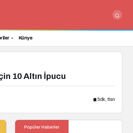
Paylaş
Yorum Yap
riler
Künye
in 10 Altın İpucu
5dk, 6sn
Popüler Haberler