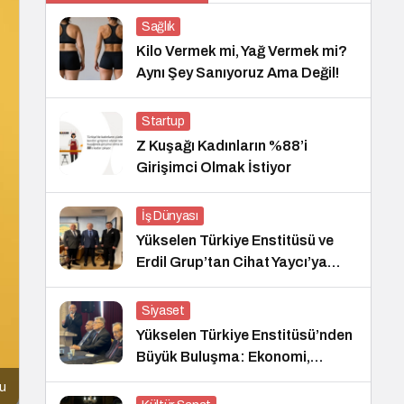
Sağlık
Kilo Vermek mi, Yağ Vermek mi?
Aynı Şey Sanıyoruz Ama Değil!
Startup
Z Kuşağı Kadınların %88’i
Girişimci Olmak İstiyor
İş Dünyası
Yükselen Türkiye Enstitüsü ve
Erdil Grup’tan Cihat Yaycı’ya
Anlamlı Ziyaret
Siyaset
Yükselen Türkiye Enstitüsü’nden
Büyük Buluşma: Ekonomi,
Güvenlik Politikaları ve Hukuk
cu
Konferansı