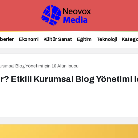
ek Asırlık Zirve İçin İstanbul’da Buluşuyor
berler
Ekonomi
Kültür Sanat
Eğitim
Teknoloji
Katego
urumsal Blog Yönetimi için 10 Altın İpucu
? Etkili Kurumsal Blog Yönetimi iç