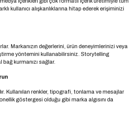
edya içerikleri gibi çok formatlı içerik üretimiyle tüm
rklı kullanıcı alışkanlıklarına hitap ederek erişiminizi
rlar. Markanızın değerlerini, ürün deneyimlerinizi veya
ştirme yöntemini kullanabilirsiniz. Storytelling
al bağ kurmanızı sağlar.
urun
ır. Kullanılan renkler, tipografi, tonlama ve mesajlar
yonellik göstergesi olduğu gibi marka algısını da