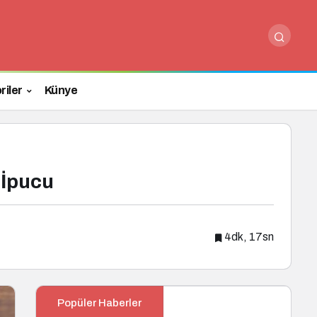
Paylaş
Yorum Yap
riler
Künye
 İpucu
4dk, 17sn
Popüler Haberler