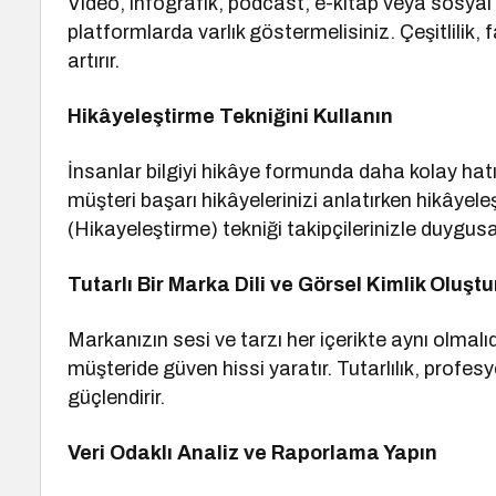
Video, infografik, podcast, e-kitap veya sosyal m
platformlarda varlık göstermelisiniz. Çeşitlilik, fa
artırır.
Hikâyeleştirme Tekniğini Kullanın
İnsanlar bilgiyi hikâye formunda daha kolay hatı
müşteri başarı hikâyelerinizi anlatırken hikâyele
(Hikayeleştirme) tekniği takipçilerinizle duygus
Tutarlı Bir Marka Dili ve Görsel Kimlik Oluşt
Markanızın sesi ve tarzı her içerikte aynı olmalıd
müşteride güven hissi yaratır. Tutarlılık, profes
güçlendirir.
Veri Odaklı Analiz ve Raporlama Yapın