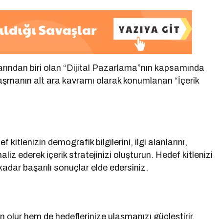
rından biri olan “Dijital Pazarlama”nın kapsamında
laşmanın alt ara kavramı olarak konumlanan “İçerik
ef kitlenizin demografik bilgilerini, ilgi alanlarını,
aliz ederek içerik stratejinizi oluşturun. Hedef kitlenizi
kadar başarılı sonuçlar elde edersiniz.
 olur hem de hedeflerinize ulaşmanızı güçleştirir.