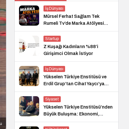
İş Dünyası
Mürsel Ferhat Sağlam Tek
Rumeli Tv’de Marka Atölyesi
Programına Konuk Oldu
Startup
Z Kuşağı Kadınların %88’i
Girişimci Olmak İstiyor
İş Dünyası
Yükselen Türkiye Enstitüsü ve
Erdil Grup’tan Cihat Yaycı’ya
Anlamlı Ziyaret
Siyaset
Yükselen Türkiye Enstitüsü’nden
Büyük Buluşma: Ekonomi,
Güvenlik Politikaları ve Hukuk
cu
Konferansı