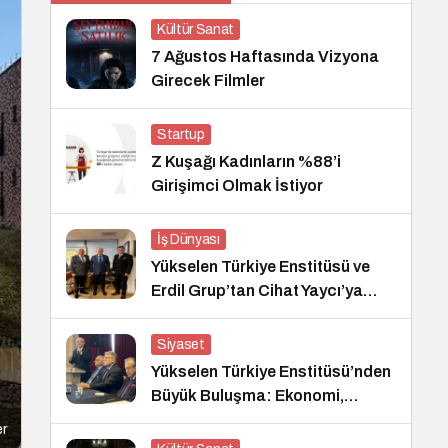
Kültür Sanat
7 Ağustos Haftasında Vizyona
Girecek Filmler
Startup
Z Kuşağı Kadınların %88’i
Girişimci Olmak İstiyor
İş Dünyası
Yükselen Türkiye Enstitüsü ve
Erdil Grup’tan Cihat Yaycı’ya
Anlamlı Ziyaret
Siyaset
Yükselen Türkiye Enstitüsü’nden
Büyük Buluşma: Ekonomi,
Güvenlik Politikaları ve Hukuk
er
Konferansı