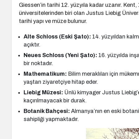
Giessen’in tarihi 12. yüzyıla kadar uzanır. Kent
üniversitelerinden biri olan Justus Liebig Ünivers
tarihi yapı ve müze bulunur.
Alte Schloss (Eski Şato):
14. yüzyıldan kalm
açıktır.
Neues Schloss (Yeni Şato):
16. yüzyılda inş
bir noktadır.
Mathematikum:
Bilim meraklıları için mükem
yaştan ziyaretçiye hitap eder.
Liebig Müzesi:
Ünlü kimyager Justus Liebig’e
kaçırılmayacak bir durak.
Botanik Bahçesi:
Almanya’nın en eski botanik 
sahipliği yapmaktadır.