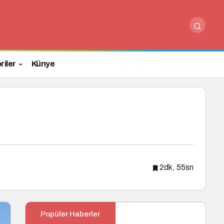
Paylaş
Yorum Yap
riler
Künye
2dk, 55sn
Popüler Haberler