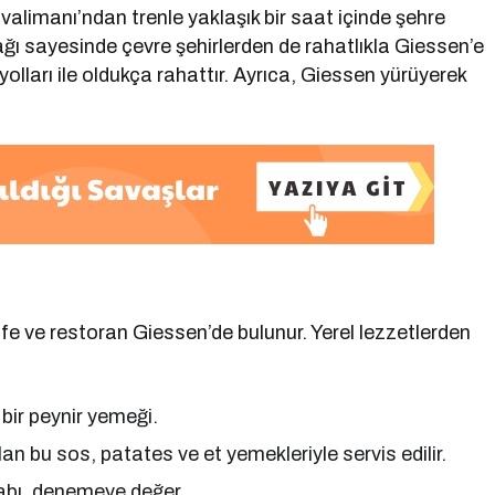
valimanı’ndan trenle yaklaşık bir saat içinde şehre
ağı sayesinde çevre şehirlerden de rahatlıkla Giessen’e
t yolları ile oldukça rahattır. Ayrıca, Giessen yürüyerek
fe ve restoran Giessen’de bulunur. Yerel lezzetlerden
ir peynir yemeği.
ılan bu sos, patates ve et yemekleriyle servis edilir.
abı, denemeye değer.