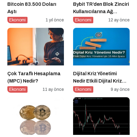
Bitcoin 83.500 Doları
Bybit TR’den Blok Zinciri
Aştı
Kullanıcılarına Ağ
Tıkanıklığı Rehberi!
Ekonomi
1 yıl önce
Ekonomi
12 ay önce
Çok Taraflı Hesaplama
Dijital Kriz Yönetimi
(MPC) Nedir?
Nedir Etkili Dijital Kriz
Yönetimi için 10 Altın
Ekonomi
11 ay önce
Ekonomi
9 ay önce
İpucu