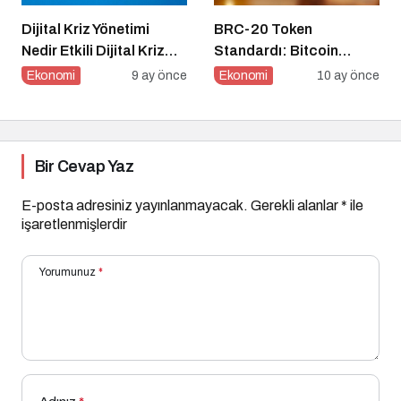
Dijital Kriz Yönetimi
BRC-20 Token
Nedir Etkili Dijital Kriz
Standardı: Bitcoin
Yönetimi için 10 Altın
Üzerindeki Deneysel
Ekonomi
9 ay önce
Ekonomi
10 ay önce
İpucu
Adım
Bir Cevap Yaz
E-posta adresiniz yayınlanmayacak.
Gerekli alanlar
*
ile
işaretlenmişlerdir
Yorumunuz
*