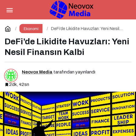
BRC-20 Token Standardı:
Bitcoin Üzerindeki Deneysel Adım
Paylaş
Yorum Yap
DeFi’de Likidite Havuzları: Yeni Nesil
Ekonomi
Finansın Kalbi
DeFi’de Likidite Havuzları: Yeni
Nesil Finansın Kalbi
Neovox Media
tarafından yayınlandı
2dk, 42sn