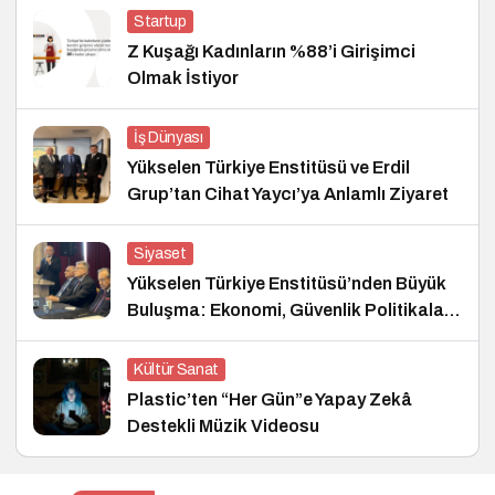
Startup
Z Kuşağı Kadınların %88’i Girişimci
Olmak İstiyor
İş Dünyası
Yükselen Türkiye Enstitüsü ve Erdil
Grup’tan Cihat Yaycı’ya Anlamlı Ziyaret
Siyaset
Yükselen Türkiye Enstitüsü’nden Büyük
Buluşma: Ekonomi, Güvenlik Politikaları
ve Hukuk Konferansı
Kültür Sanat
Plastic’ten “Her Gün”e Yapay Zekâ
Destekli Müzik Videosu