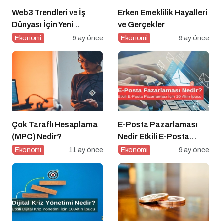
Web3 Trendleri ve İş
Erken Emeklilik Hayalleri
Dünyası İçin Yeni
ve Gerçekler
Fırsatlar
Ekonomi
9 ay önce
Ekonomi
9 ay önce
Çok Taraflı Hesaplama
E-Posta Pazarlaması
(MPC) Nedir?
Nedir Etkili E-Posta
Pazarlaması için 10
Ekonomi
11 ay önce
Ekonomi
9 ay önce
Altın İpucu