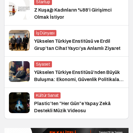
Startup
Z Kuşağı Kadınların %88’i Girişimci
Olmak İstiyor
İş Dünyası
Yükselen Türkiye Enstitüsü ve Erdil
Grup’tan Cihat Yaycı’ya Anlamlı Ziyaret
Siyaset
Yükselen Türkiye Enstitüsü’nden Büyük
Buluşma: Ekonomi, Güvenlik Politikaları
ve Hukuk Konferansı
Kültür Sanat
Plastic’ten “Her Gün”e Yapay Zekâ
Destekli Müzik Videosu