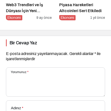
Web3 Trendleri ve İş
Piyasa Hareketleri
Dünyası İçin Yeni
Altcoinleri Sert Etkiledi
Fırsatlar
Ekonomi
9 ay önce
Ekonomi
1 yıl önce
Bir Cevap Yaz
E-posta adresiniz yayınlanmayacak.
Gerekli alanlar
*
ile
işaretlenmişlerdir
Yorumunuz
*
Adınız
*