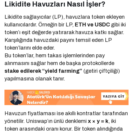
Likidite Havuzları Nasıl İşler?
Likidite sağlayıcılar (LP), havuzlara token ekleyen
kullanıcılardır. Örneğin bir LP,
ETH ve USDC
gibi iki
token’ı eşit değerde yatırarak havuza katkı sağlar.
Karşılığında havuzdaki payını temsil eden LP
token’larını elde eder.
Bu token’lar, hem takas işlemlerinden pay
alınmasını sağlar hem de başka protokollerde
stake edilerek “yield farming”
(getiri çiftçiliği)
yapılmasına olanak tanır.
Havuzun fiyatlaması ise akıllı kontratlar tarafından
yönetilir. Uniswap’ın ünlü denklemi
x × y = k
, iki
token arasındaki oranı korur. Bir token alındığında