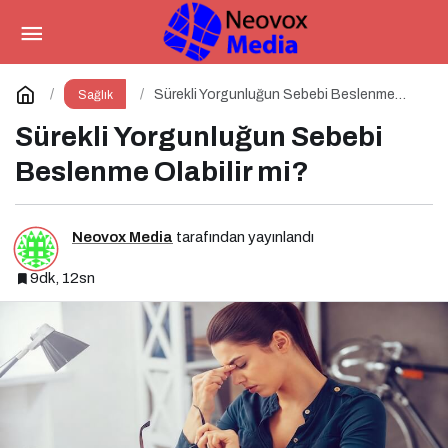
Sürekli Yorgunluğun Sebebi
Beslenme Olabilir mi?
Yorum Yap
Sürekli Yorgunluğun Sebebi Beslenme
Sağlık
Olabilir mi?
Sürekli Yorgunluğun Sebebi
Beslenme Olabilir mi?
Neovox Media
tarafından yayınlandı
9dk, 12sn