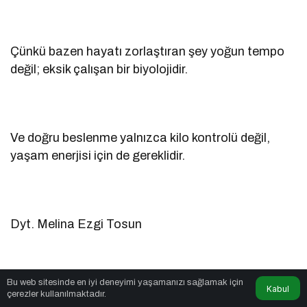
Çünkü bazen hayatı zorlaştıran şey yoğun tempo
değil; eksik çalışan bir biyolojidir.
Ve doğru beslenme yalnızca kilo kontrolü değil,
yaşam enerjisi için de gereklidir.
Dyt. Melina Ezgi Tosun
Bu web sitesinde en iyi deneyimi yaşamanızı sağlamak için
Kabul
Kaynakça
çerezler kullanılmaktadır.