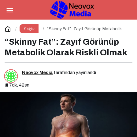
“Skinny Fat”: Zayıf Görünüp
Metabolik Olarak Riskli Olmak
Yorum Yap
“Skinny Fat”: Zayıf Görünüp Metabolik
Sağlık
Olarak Riskli Olmak
“Skinny Fat”: Zayıf Görünüp
Metabolik Olarak Riskli Olmak
Neovox Media
tarafından yayınlandı
7dk, 42sn