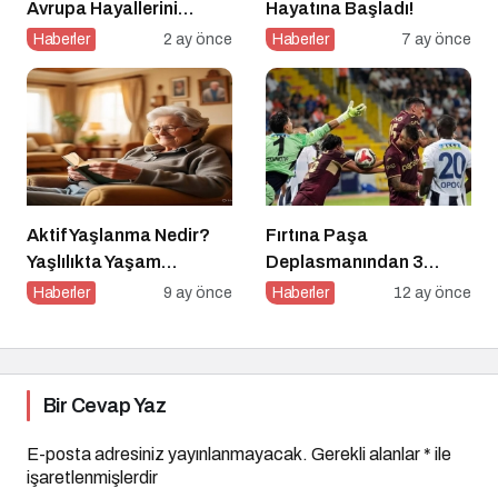
Avrupa Hayallerini
Hayatına Başladı!
Tetikledi
Haberler
2 ay önce
Haberler
7 ay önce
Aktif Yaşlanma Nedir?
Fırtına Paşa
Yaşlılıkta Yaşam
Deplasmanından 3
Kalitesini Artırmanın
Puanla Ayrıldı
Haberler
9 ay önce
Haberler
12 ay önce
Altın Kuralları
Bir Cevap Yaz
E-posta adresiniz yayınlanmayacak.
Gerekli alanlar
*
ile
işaretlenmişlerdir