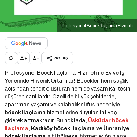
Profesyonel Böcek İlaçlama Hizmeti
+
-
PAYLAŞ
Profesyonel Böcek İlaçlama Hizmeti ile Ev ve İş
Yerlerinde Hijyenik Ortamlar! Böcekler, hem sağlık
açısından tehdit oluşturan hem de yaşam kalitesini
düşüren canlılardır. Özellikle büyük şehirlerde,
apartman yaşamı ve kalabalık nüfus nedeniyle
böcek ilaçlama
hizmetlerine duyulan ihtiyaç
giderek artmaktadır. Bu noktada,
Üsküdar böcek
ilaçlama
,
Kadıköy böcek ilaçlama
ve
Ümraniye
böcek ilaçlama
gibi bölgesel hizmetler ön plana