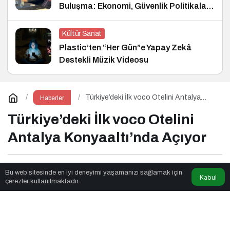
Buluşma: Ekonomi, Güvenlik Politikaları
ve Hukuk Konferansı
Kültür Sanat
Plastic’ten “Her Gün”e Yapay Zekâ
Destekli Müzik Videosu
Türkiye’deki İlk voco Otelini Antalya
Haberler
Konyaaltı’nda Açıyor
Türkiye’deki İlk voco Otelini
Antalya Konyaaltı’nda Açıyor
Neovox Media
tarafından yayınlandı
Bu web sitesinde en iyi deneyimi yaşamanızı sağlamak için
Kabul
çerezler kullanılmaktadır.
2dk, 19sn