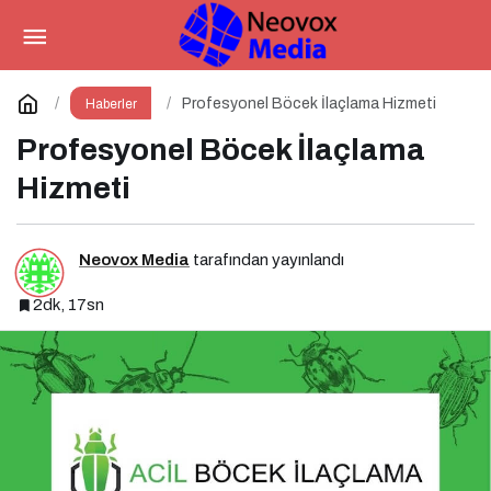
Türkiye’deki İlk voco Otelini
Antalya Konyaaltı’nda Açıyor
Paylaş
Yorum Yap
Profesyonel Böcek İlaçlama Hizmeti
Haberler
Profesyonel Böcek İlaçlama
Hizmeti
Neovox Media
tarafından yayınlandı
2dk, 17sn