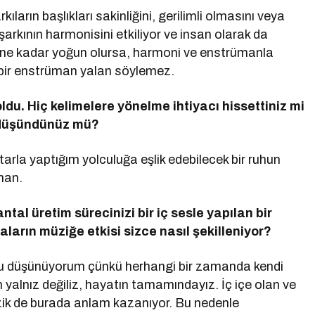
arın başlıkları sakinliğini, gerilimli olmasını veya
arkının harmonisini etkiliyor ve insan olarak da
 ne kadar yoğun olursa, harmoni ve enstrümanla
ç bir enstrüman yalan söylemez.
ldu. Hiç kelimelere y
ö
nelme ihtiyacı hissettiniz mi
 düşündünüz mü
?
tarla yaptığım yolculuğa eşlik edebilecek bir ruhun
man.
antal
üretim sürecinizi bir iç sesle yapılan bir
ların müziğe etkisi sizce nasıl şekilleniyor?
nu düşünüyorum çünkü herhangi bir zamanda kendi
 yalnız değiliz, hayatın tamamındayız. İç içe olan ve
zik de burada anlam kazanıyor. Bu nedenle