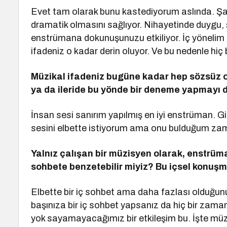
Evet tam olarak bunu kastediyorum aslında. Şarkıl
dramatik olmasını sağlıyor. Nihayetinde duygu, ş
enstrümana dokunuşunuzu etkiliyor. İç yönelim
ifadeniz o kadar derin oluyor. Ve bu nedenle hi
Müzikal ifadeniz bugüne kadar hep s
ö
zsüz o
ya da ileride bu y
ö
nde bir deneme yapmayı
İnsan sesi sanırım yapılmış en iyi enstrüman. Gi
sesini elbette istiyorum ama onu bulduğum za
Yalnız çalışan bir müzisyen olarak, enstrü
m
sohbete benzetebilir miyiz? Bu içsel konuşma
Elbette bir iç sohbet ama daha fazlası olduğu
başınıza bir iç sohbet yapsanız da hiç bir zaman
yok sayamayacağımız bir etkileşim bu. İşte mü