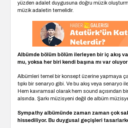
yüzden adalet duygusuna doğru müzik oluşturmak
müzik adaletin temelidir.
Albümde b
ö
lüm b
ö
lüm ilerleyen bir iç akış 
mu, yoksa her biri kendi başına mı var oluyo
Albümleri temel bir konsept üzerine yapmaya çalış
tıpkı bir senaryo gibi. Ve bu akış veya senaryo ile
Hem kavramsal olarak hem sound açısından birbi
alsında. Şarkı müzisyeni değil de albüm müzis
Sympathy albümünde zaman zaman çok sak
hissediliyor. Bu duygusal geçişleri tasarlarke