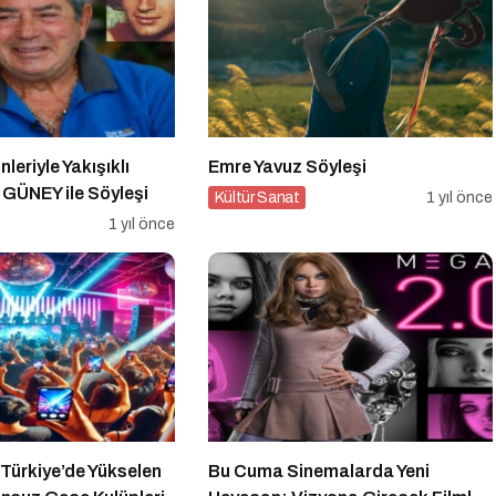
leriyle Yakışıklı
Emre Yavuz Söyleşi
 GÜNEY ile Söyleşi
Kültür Sanat
1 yıl önce
1 yıl önce
 Türkiye’de Yükselen
Bu Cuma Sinemalarda Yeni