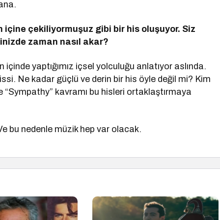
ana.
 iç
ine
çekiliyormuşuz gibi bir his oluşuyor. Siz
ğinizde zaman nasıl akar?
içinde yaptığımız içsel yolculuğu anlatıyor aslında.
issi. Ne kadar güçlü ve derin bir his öyle değil mi? Kim
 işte “Sympathy” kavramı bu hisleri ortaklaştırmaya
 Ve bu nedenle müzik hep var olacak.