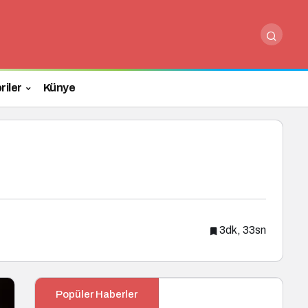
Paylaş
Yorum Yap
riler
Künye
3dk, 33sn
Popüler Haberler