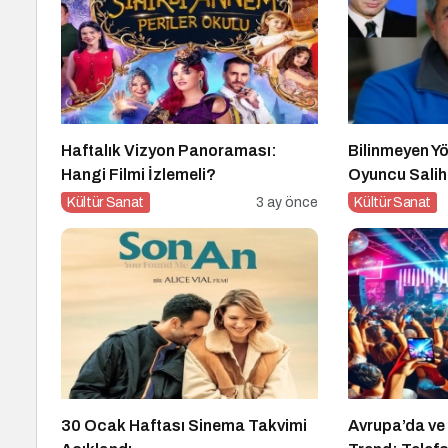
Haftalık Vizyon Panoraması:
Bilinmeyen Yön
Hangi Filmi İzlemeli?
Oyuncu Salih
Kültür Sanat
3 ay önce
Kültür Sanat
30 Ocak Haftası Sinema Takvimi
Avrupa’da ve