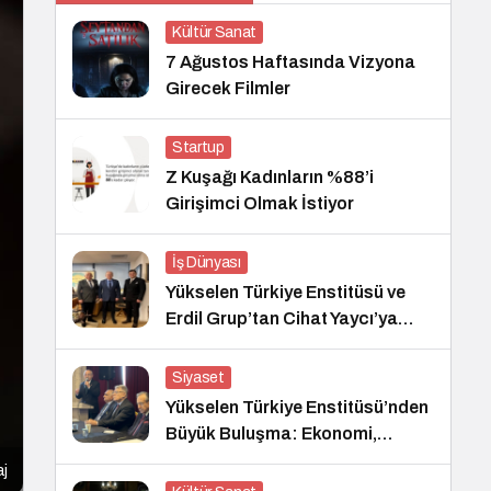
Kültür Sanat
7 Ağustos Haftasında Vizyona
Girecek Filmler
Startup
Z Kuşağı Kadınların %88’i
Girişimci Olmak İstiyor
İş Dünyası
Yükselen Türkiye Enstitüsü ve
Erdil Grup’tan Cihat Yaycı’ya
Anlamlı Ziyaret
Siyaset
Yükselen Türkiye Enstitüsü’nden
Büyük Buluşma: Ekonomi,
Güvenlik Politikaları ve Hukuk
aj
Konferansı