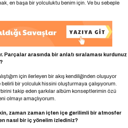
, en başa bir yolculuktu benim için. Ve bu sebeple
var. Parçalar arasında bir anlatı sıralaması kurdunuz
r?
tığım için ilerleyen bir akış kendiliğinden oluşuyor
 belirli bir yolculuk hissini oluşturmaya çalışıyorum.
rini takip eden şarkılar albüm konseptlerimin özü
yeni olmayı amaçlıyorum.
in, zaman zaman iç
ten i
çe gerilimli bir atmosfer
n nasıl bir iç y
ö
nelim izlediniz?