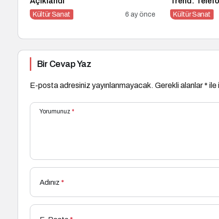
Açıklandı
Trend: Telef
Kültür Sanat
6 ay önce
Kültür Sanat
Bir Cevap Yaz
E-posta adresiniz yayınlanmayacak.
Gerekli alanlar
*
ile
Yorumunuz
*
Adınız
*