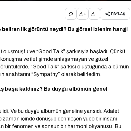
+
-
PAYLAŞ
eliren ilk g
ö
rüntü neydi? Bu g
ö
rsel izlenim hangi
tü oluşmuştu ve “Good Talk” şarkısıyla başladı. Çünkü
 konuşma ve iletişimde anlaşamayan ve güzel
 görüntülerde. “Good Talk” şarkısı oluştuğunda albümün
nın anahtarını “Sympathy” olarak belirledim.
aş başa kaldınız? Bu duygu albümün genel
idi. Ve bu duygu albümün geneline yansıdı. Adalet
e zaman içinde dönüşüp derinleşen yüce bir insani
an bir fenomen ve sonsuz bir harmoni okyanusu. Bu