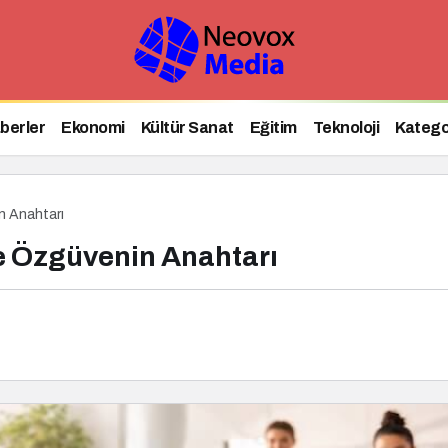
üvenin Anahtarı
berler
Ekonomi
Kültür Sanat
Eğitim
Teknoloji
Katego
n Anahtarı
ve Özgüvenin Anahtarı