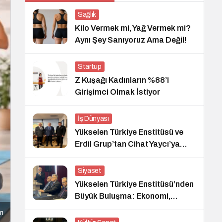
Sağlık
Kilo Vermek mi, Yağ Vermek mi?
Aynı Şey Sanıyoruz Ama Değil!
Startup
Z Kuşağı Kadınların %88’i
Girişimci Olmak İstiyor
İş Dünyası
Yükselen Türkiye Enstitüsü ve
Erdil Grup’tan Cihat Yaycı’ya
Anlamlı Ziyaret
Siyaset
Yükselen Türkiye Enstitüsü’nden
Büyük Buluşma: Ekonomi,
Güvenlik Politikaları ve Hukuk
rı
Konferansı