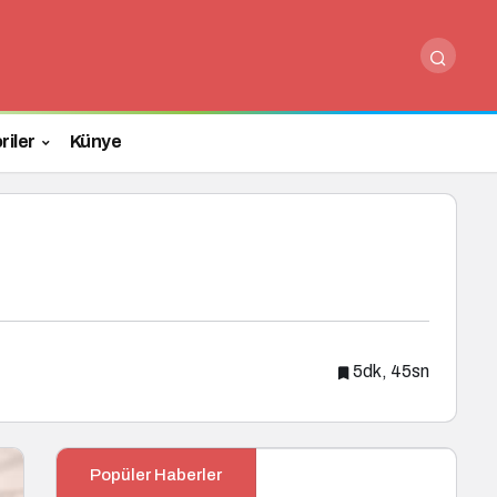
Yorum Yap
riler
Künye
5dk, 45sn
Popüler Haberler