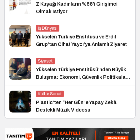
Z Kuşağı Kadınların %88’i Girişimci
Olmak İstiyor
İş Dünyası
Yükselen Türkiye Enstitüsü ve Erdil
Grup’tan Cihat Yaycı’ya Anlamlı Ziyaret
Siyaset
Yükselen Türkiye Enstitüsü’nden Büyük
Buluşma: Ekonomi, Güvenlik Politikaları
ve Hukuk Konferansı
Kültür Sanat
Plastic’ten “Her Gün”e Yapay Zekâ
Destekli Müzik Videosu