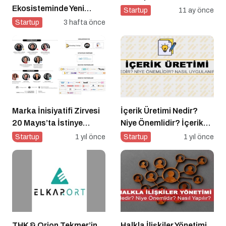
Ekosisteminde Yeni
Startup
11 ay önce
Dönem Başlıyor: Bayim
Startup
3 hafta önce
Olur Musun? Fuarı 2026
İçin Geri Sayım!
Marka İnisiyatifi Zirvesi
İçerik Üretimi Nedir?
20 Mayıs’ta İstinye
Niye Önemlidir? İçerik
Üniversitesi’nde!
Üretimi Nasıl Yapılır?
Startup
1 yıl önce
Startup
1 yıl önce
THK & Orion Tekmer’in
Halkla İlişkiler Yönetimi