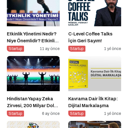
Etkinlik Yönetimi Nedir?
C-Level Coffee Talks
Niye Önemlidir? Etkinlik
İçin Geri Sayım!
Yönetimi Nasıl Yapılır?
Startup
11 ay önce
Startup
1 yıl önce
Hindistan Yapay Zeka
Kavrama Dair İlk Kitap:
Zirvesi, 200 Milyar Dolar
Dijital Markalaşma
ve El Tutuşmayan İki
Startup
6 ay önce
Startup
1 yıl önce
CEO