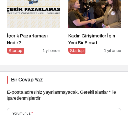
İçerik Pazarlaması
Kadın Girişimciler İçin
Nedir?
Yeni Bir Fırsat
Startup
1 yıl önce
Startup
1 yıl önce
Bir Cevap Yaz
E-posta adresiniz yayınlanmayacak.
Gerekli alanlar
*
ile
işaretlenmişlerdir
Yorumunuz
*