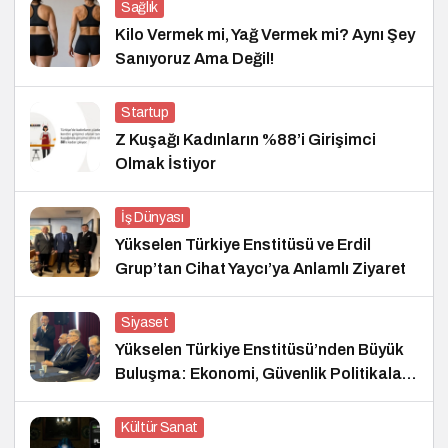
Sağlık
Kilo Vermek mi, Yağ Vermek mi? Aynı Şey
Sanıyoruz Ama Değil!
Startup
Z Kuşağı Kadınların %88’i Girişimci
Olmak İstiyor
İş Dünyası
Yükselen Türkiye Enstitüsü ve Erdil
Grup’tan Cihat Yaycı’ya Anlamlı Ziyaret
Siyaset
Yükselen Türkiye Enstitüsü’nden Büyük
Buluşma: Ekonomi, Güvenlik Politikaları
ve Hukuk Konferansı
Kültür Sanat