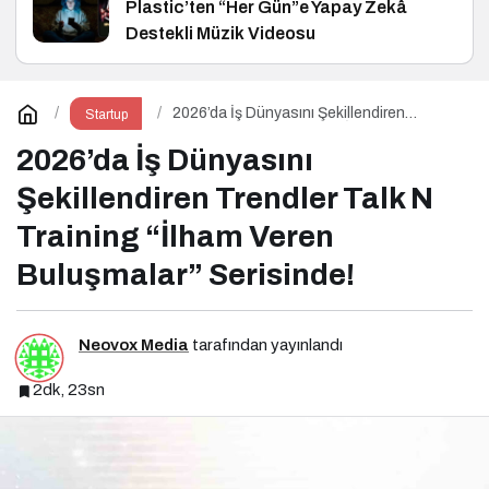
Plastic’ten “Her Gün”e Yapay Zekâ
Destekli Müzik Videosu
2026’da İş Dünyasını Şekillendiren
Startup
Trendler Talk N Training “İlham Veren
Buluşmalar” Serisinde!
2026’da İş Dünyasını
Şekillendiren Trendler Talk N
Training “İlham Veren
Buluşmalar” Serisinde!
Neovox Media
tarafından yayınlandı
2dk, 23sn