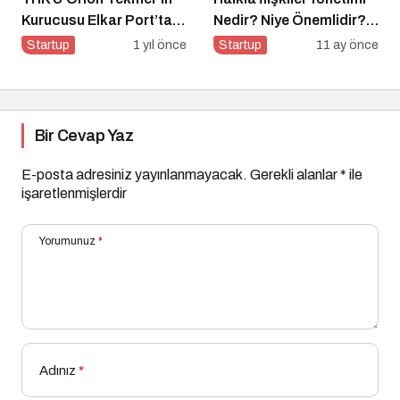
Kurucusu Elkar Port’tan
Nedir? Niye Önemlidir?
Savunma Sanayii
Halkla İlişkiler Yönetimi
Startup
1 yıl önce
Startup
11 ay önce
Atılımı: AET
Nasıl Yapılır?
Electronics’e Stratejik
Yatırım
Bir Cevap Yaz
E-posta adresiniz yayınlanmayacak.
Gerekli alanlar
*
ile
işaretlenmişlerdir
Yorumunuz
*
Adınız
*