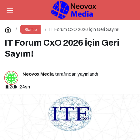
2026’da İş Dünyasını
Şekillendiren Trendler Talk N Training
Paylaş
Yorum Yap
IT Forum CxO 2026 İçin Geri Sayım!
Startup
IT Forum CxO 2026 İçin Geri
“İlham Veren Buluşmalar” Serisinde!
Sayım!
Neovox Media
tarafından yayınlandı
2dk, 24sn