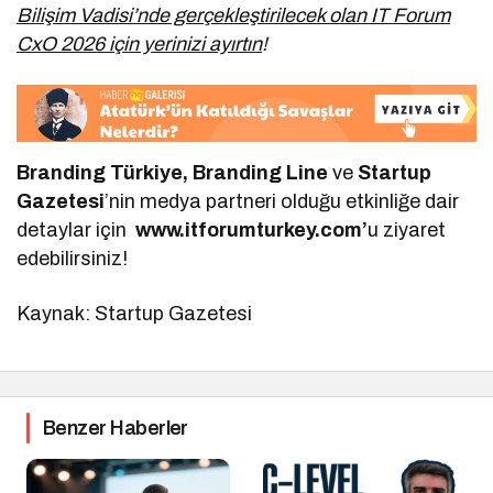
Bilişim Vadisi’nde gerçekleştirilecek olan IT Forum
CxO 2026 için yerinizi ayırtın
!
Branding Türkiye, Branding Line
ve
Startup
Gazetesi
’nin medya partneri olduğu etkinliğe dair
detaylar için
www.itforumturkey.com’
u ziyaret
edebilirsiniz!
Kaynak: Startup Gazetesi
Benzer Haberler