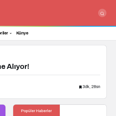
Paylaş
Yorum Yap
riler
Künye
e Alıyor!
3dk, 28sn
Popüler Haberler