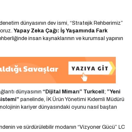
denetim dünyasının dev ismi, “Stratejik Rehberimiz”
yoruz.
Yapay Zeka Çağı: İş Yaşamında Fark
ehberliğinde insan kaynaklarının ve kurumsal yapının
ağlantı dünyasının
“Dijital Mimarı” Turkcell
;
”Yeni
sistemi”
panelinde, İK Ürün Yönetimi Kıdemli Müdürü
teknolojinin kariyer dünyasındaki oyunu nasıl baştan
denin ve sürdürülebilir modanın “Vizyoner Gücü” LC