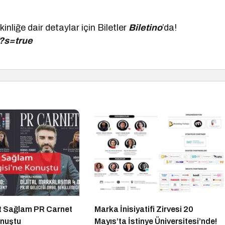
inliğe dair detaylar için Biletler
Biletino
’da!
/?s=true
t Sağlam PR Carnet
Marka İnisiyatifi Zirvesi 20
onuştu
Mayıs’ta İstinye Üniversitesi’nde!