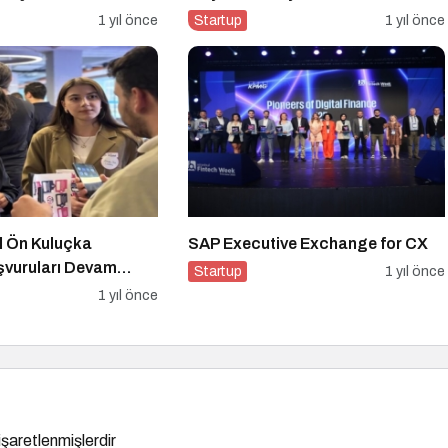
1 yıl önce
Startup
1 yıl önce
l Ön Kuluçka
SAP Executive Exchange for CX
şvuruları Devam
Startup
1 yıl önce
1 yıl önce
 işaretlenmişlerdir