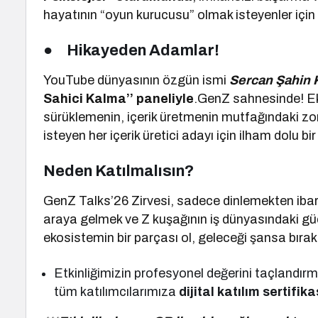
hayatının “oyun kurucusu” olmak isteyenler için ge
●
Hikayeden Adamlar!
YouTube dünyasının özgün ismi
Sercan Şahin 
Sahici Kalma’’ paneliyle
.GenZ sahnesinde! Ekr
sürüklemenin, içerik üretmenin mutfağındaki zo
isteyen her içerik üretici adayı için ilham dolu bi
Neden Katılmalısın?
GenZ Talks’26 Zirvesi, sadece dinlemekten ibare
araya gelmek ve Z kuşağının iş dünyasındaki gü
ekosistemin bir parçası ol, geleceği şansa bıra
Etkinliğimizin profesyonel değerini taçlandır
tüm katılımcılarımıza
dijital katılım sertifi