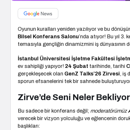
Oyunun kuralları yeniden yazılıyor ve bu dönüş
Bilsel Konferans Salonu
’nda atıyor! Bu yıl 3. 
temasıyla gençliğin dinamizmini iş dünyasının d
İstanbul Üniversitesi İşletme Fakültesi İşle
ev sahipliği yapıyor!
24 Şubat
tarihinde, tarihi
C
gerçekleşecek olan
GenZ Talks’26 Zirvesi
, iş
sporun efsanelerini tek bir sahnede buluşturuyor
Zirve’de Seni Neler Bekliyo
Bu sadece bir konferans değil;
moderatörümüz
verecek bir vizyon yolculuğu ve eğlencenin dor
başlıkları: