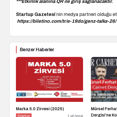
***Etkinlik alanına QR ile giriş sağlanacaktır.
Startup Gazetesi
’nin medya partneri olduğu etk
https://biletino.com/tr/e-19do/genz-talks-26
Benzer Haberler
Marka 5.0 Zirvesi (2025)
Mürsel Ferha
Dergisi’ne K
Startup
1 yıl önce