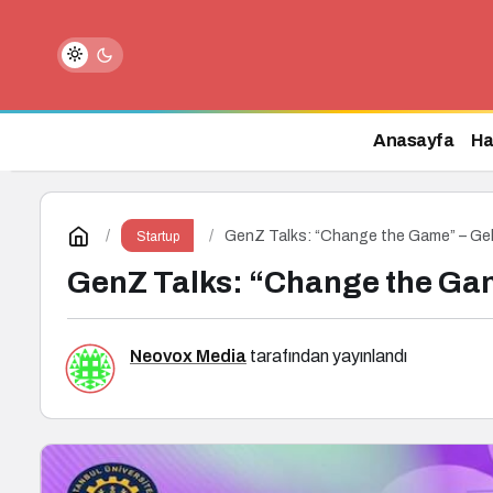
Dijital Markalaşma 1.0 Eğitimi İstan
Anasayfa
Ha
GenZ Talks: “Change the Game” – Gele
Startup
GenZ Talks: “Change the Gam
Neovox Media
tarafından yayınlandı