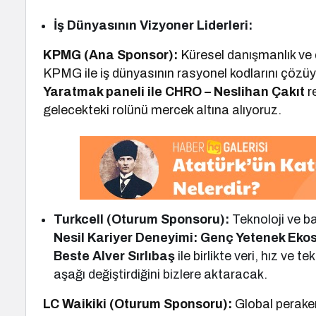
İş Dünyasının Vizyoner Liderleri:
KPMG (Ana Sponsor):
Küresel danışmanlık ve 
KPMG ile iş dünyasının rasyonel kodlarını çözü
Yaratmak paneli ile CHRO – Neslihan Çakıt
r
gelecekteki rolünü mercek altına alıyoruz.
Turkcell (Oturum Sponsoru):
Teknoloji ve b
Nesil Kariyer Deneyimi: Genç Yetenek Eko
Beste Alver Sırlıbaş
ile birlikte veri, hız ve 
aşağı değiştirdiğini bizlere aktaracak.
LC Waikiki (Oturum Sponsoru):
Global peraken