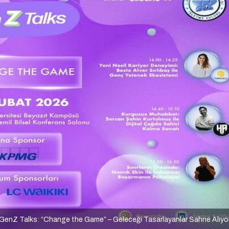
GenZ Talks: “Change the Game” – Geleceği Tasarlayanlar Sahne Alıyo