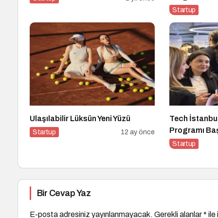
Startup
Ulaşılabilir Lüksün Yeni Yüzü
Tech İstanbu
Programı Ba
Startup
12 ay önce
Ediyor
Startup
Bir Cevap Yaz
E-posta adresiniz yayınlanmayacak.
Gerekli alanlar
*
ile