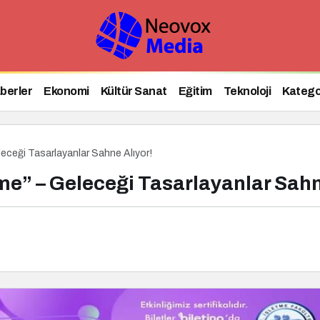
bul Üniversitesi’nde Gerçekleşti!
berler
Ekonomi
Kültür Sanat
Eğitim
Teknoloji
Katego
ceği Tasarlayanlar Sahne Alıyor!
e” – Geleceği Tasarlayanlar Sahn