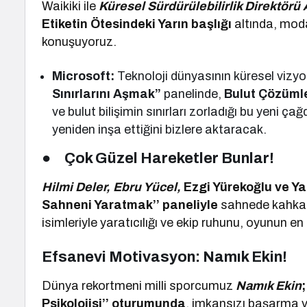
Waikiki ile
Küresel Sürdürülebilirlik Direktörü
Etiketin Ötesindeki Yarın başlığı
altında, moda
konuşuyoruz.
Microsoft:
Teknoloji dünyasının küresel vizy
Sınırlarını Aşmak”
panelinde,
Bulut Çözüml
ve bulut bilişimin sınırları zorladığı bu yeni 
yeniden inşa ettiğini bizlere aktaracak.
●
Çok Güzel Hareketler Bunlar!
Hilmi Deler, Ebru Yücel,
Ezgi Yürekoğlu ve Y
Sahneni Yaratmak’’ paneliyle
sahnede kahkaha
isimleriyle yaratıcılığı ve ekip ruhunu, oyunun e
Efsanevi Motivasyon: Namık Ekin!
Dünya rekortmeni milli sporcumuz
Namık Ekin
Psikolojisi’’ oturumunda
, imkansızı başarma ve