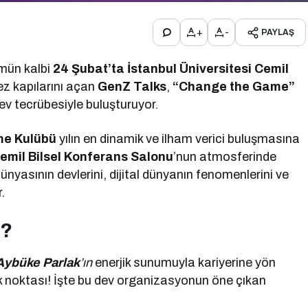
+
-
PAYLAŞ
ümün kalbi
24 Şubat’ta İstanbul Üniversitesi Cemil
kez kapılarını açan
GenZ Talks
,
“Change the Game”
ev tecrübesiyle buluşturuyor.
tme Kulübü
yılın en dinamik ve ilham verici buluşmasına
emil Bilsel Konferans Salonu
’nun atmosferinde
 dünyasının devlerini, dijital dünyanın fenomenlerini ve
.
r?
Aybüke Parlak
’ın
enerjik sunumuyla kariyerine yön
uk noktası! İşte bu dev organizasyonun öne çıkan