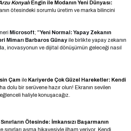
 Arzu Konyalı
Engin
ile Modanın Yeni Dünyası:
nın ötesindeki sorumlu üretim ve marka bilincini
oneri
Microsoft
;
”Yeni Normal: Yapay Zekanın
eri Mimarı Barbaros Günay
ile birlikte yapay zekanın
çağda, inovasyonun ve dijital dönüşümün geleceği nasıl
asin Çam
ile
Kariyerde Çok Güzel Hareketler: Kendi
 dolu bir serüvene hazır olun! Ekranın sevilen
n eğlenceli haliyle konuşacağız.
;
Sınırların Ötesinde: İmkansızı Başarmanın
 sınırları aşma hikayesiyle ilham veriyor. Kendi