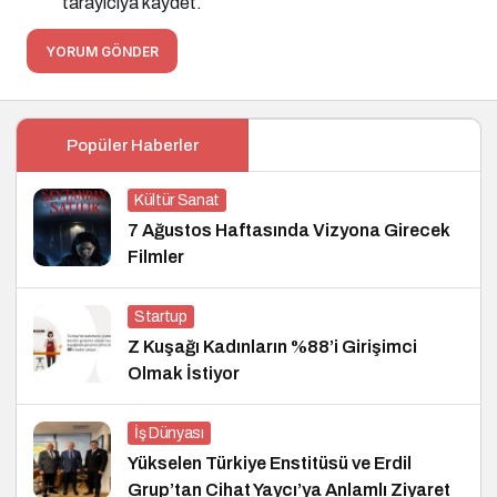
tarayıcıya kaydet.
YORUM GÖNDER
Popüler Haberler
Kültür Sanat
7 Ağustos Haftasında Vizyona Girecek
Filmler
Startup
Z Kuşağı Kadınların %88’i Girişimci
Olmak İstiyor
İş Dünyası
Yükselen Türkiye Enstitüsü ve Erdil
Grup’tan Cihat Yaycı’ya Anlamlı Ziyaret