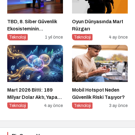
TBD, 8. Siber Güvenlik
Oyun Dünyasında Mart
Ekosisteminin
Rüzgarı
Geliştirilmesi Zirvesi’ni
Teknoloji
1 yıl önce
Teknoloji
4 ay önce
Gerçekleştirdi
Mart 2026 Bitti: 189
Mobil Hotspot Neden
Milyar Dolar Aktı, Yapay
Güvenlik Riski Taşıyor?
Zeka Bilgisayarı
Teknoloji
4 ay önce
Teknoloji
3 ay önce
Devraldı, Girişimci Ne
Yapsın?