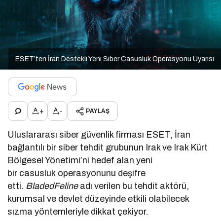
ESET’ten İran Destekli Yeni Siber Casusluk Operasyonu Uyarısı
+
-
PAYLAŞ
Uluslararası siber güvenlik firması ESET, İran
bağlantılı bir siber tehdit grubunun Irak ve Irak Kürt
Bölgesel Yönetimi’ni hedef alan yeni
bir casusluk operasyonunu deşifre
etti.
BladedFeline
adı verilen bu tehdit aktörü,
kurumsal ve devlet düzeyinde etkili olabilecek
sızma yöntemleriyle dikkat çekiyor.