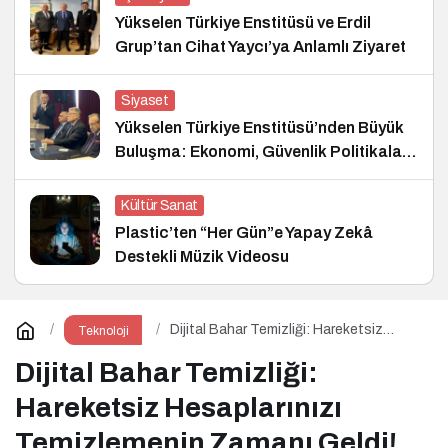
Yükselen Türkiye Enstitüsü ve Erdil
Grup’tan Cihat Yaycı’ya Anlamlı Ziyaret
Siyaset
Yükselen Türkiye Enstitüsü’nden Büyük
Buluşma: Ekonomi, Güvenlik Politikaları
ve Hukuk Konferansı
Kültür Sanat
Plastic’ten “Her Gün”e Yapay Zekâ
Destekli Müzik Videosu
Dijital Bahar Temizliği: Hareketsiz
Teknoloji
Hesaplarınızı Temizlemenin Zamanı
Geldi!
Dijital Bahar Temizliği:
Hareketsiz Hesaplarınızı
Temizlemenin Zamanı Geldi!