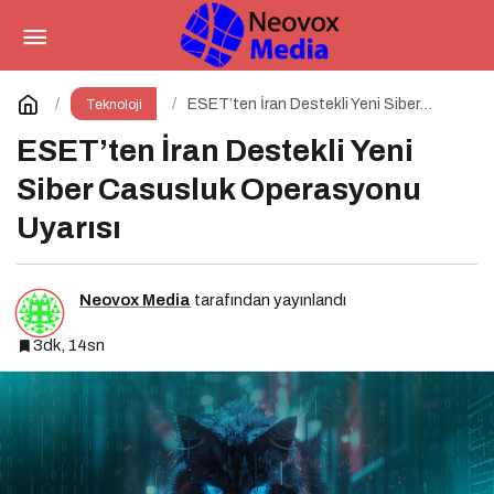
Dijital Bahar Temizliği:
Hareketsiz Hesaplarınızı Temizlemenin
Paylaş
Yorum Yap
ESET’ten İran Destekli Yeni Siber
Teknoloji
Casusluk Operasyonu Uyarısı
ESET’ten İran Destekli Yeni
Zamanı Geldi!
Siber Casusluk Operasyonu
Uyarısı
Neovox Media
tarafından yayınlandı
3dk, 14sn