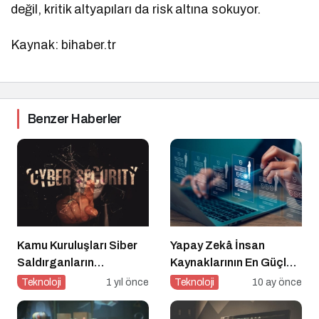
değil, kritik altyapıları da risk altına sokuyor.
Kaynak: bihaber.tr
Benzer Haberler
Kamu Kuruluşları Siber
Yapay Zekâ İnsan
Saldırganların
Kaynaklarının En Güçlü
Hedefinde
Stratejik Ortağına
Teknoloji
1 yıl önce
Teknoloji
10 ay önce
Dönüşüyor