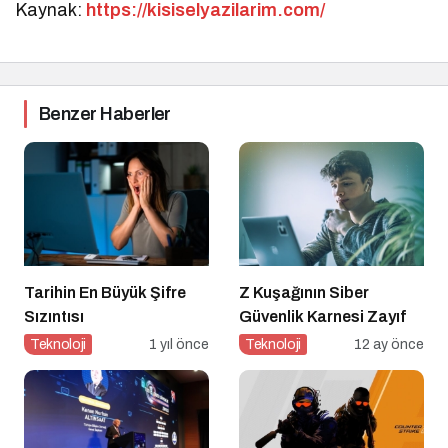
Kaynak:
https://kisiselyazilarim.com/
Benzer Haberler
Tarihin En Büyük Şifre
Z Kuşağının Siber
Sızıntısı
Güvenlik Karnesi Zayıf
Teknoloji
1 yıl önce
Teknoloji
12 ay önce