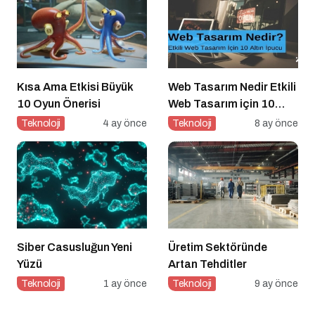
Kısa Ama Etkisi Büyük
Web Tasarım Nedir Etkili
10 Oyun Önerisi
Web Tasarım için 10
Altın İpucu
Teknoloji
4 ay önce
Teknoloji
8 ay önce
Siber Casusluğun Yeni
Üretim Sektöründe
Yüzü
Artan Tehditler
Teknoloji
1 ay önce
Teknoloji
9 ay önce