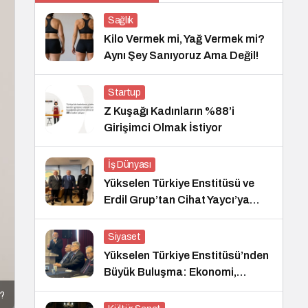
Sağlık
Kilo Vermek mi, Yağ Vermek mi?
Aynı Şey Sanıyoruz Ama Değil!
Startup
Z Kuşağı Kadınların %88’i
Girişimci Olmak İstiyor
İş Dünyası
Yükselen Türkiye Enstitüsü ve
Erdil Grup’tan Cihat Yaycı’ya
Anlamlı Ziyaret
Siyaset
Yükselen Türkiye Enstitüsü’nden
Büyük Buluşma: Ekonomi,
Güvenlik Politikaları ve Hukuk
r?
Konferansı