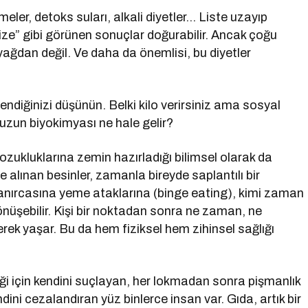
nmeler, detoks suları, alkali diyetler… Liste uzayıp
cize” gibi görünen sonuçlar doğurabilir. Ancak çoğu
ağdan değil. Ve daha da önemlisi, bu diyetler
endiğinizi düşünün. Belki kilo verirsiniz ama sosyal
nuzun biyokimyası ne hale gelir?
bozukluklarına zemin hazırladığı bilimsel olarak da
 alınan besinler, zamanla bireyde saplantılı bir
ıkanırcasına yeme ataklarına (binge eating), kimi zaman
dönüşebilir. Kişi bir noktadan sonra ne zaman, ne
rek yaşar. Bu da hem fiziksel hem zihinsel sağlığı
iği için kendini suçlayan, her lokmadan sonra pişmanlık
ini cezalandıran yüz binlerce insan var. Gıda, artık bir