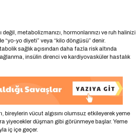
ı
zı değil, metabolizmanızı, hormonlarınızı ve ruh halinizi
de “yo-yo diyeti” veya “kilo döngüsü” denir.
metabolik sağlık açısından daha fazla risk altında
ğlanma, insülin direnci ve kardiyovasküler hastalık
arı, bireylerin vücut algısını olumsuz etkileyerek yeme
onra yiyecekler düşman gibi görünmeye başlar. Yeme
la iç içe geçer.