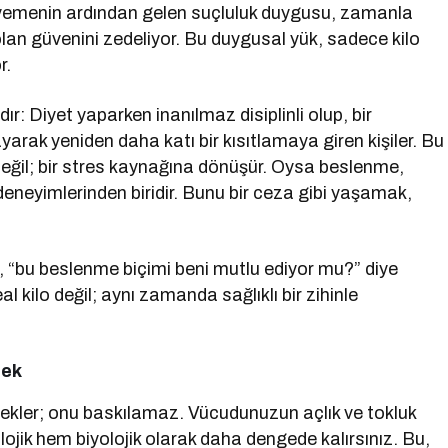
k yemenin ardından gelen suçluluk duygusu, zamanla
 olan güvenini zedeliyor. Bu duygusal yük, sadece kilo
r.
ır: Diyet yaparken inanılmaz disiplinli olup, bir
arak yeniden daha katı bir kısıtlamaya giren kişiler. Bu
aç değil; bir stres kaynağına dönüşür. Oysa beslenme,
neyimlerinden biridir. Bunu bir ceza gibi yaşamak,
il, “bu beslenme biçimi beni mutlu ediyor mu?” diye
 kilo değil; aynı zamanda sağlıklı bir zihinle
mek
tekler; onu baskılamaz. Vücudunuzun açlık ve tokluk
lojik hem biyolojik olarak daha dengede kalırsınız. Bu,