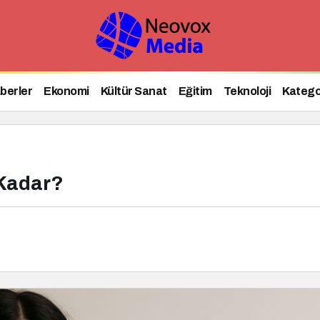
?
berler
Ekonomi
Kültür Sanat
Eğitim
Teknoloji
Katego
 Kadar?