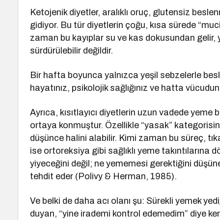
Ketojenik diyetler, aralıklı oruç, glutensiz besle
gidiyor. Bu tür diyetlerin çoğu, kısa sürede “mu
zaman bu kayıplar su ve kas dokusundan gelir, y
sürdürülebilir değildir.
Bir hafta boyunca yalnızca yeşil sebzelerle besl
hayatınız, psikolojik sağlığınız ve hatta vücudu
Ayrıca, kısıtlayıcı diyetlerin uzun vadede yeme 
ortaya konmuştur. Özellikle “yasak” kategorisine
düşünce halini alabilir. Kimi zaman bu süreç, t
ise ortoreksiya gibi sağlıklı yeme takıntılarına 
yiyeceğini değil; ne yememesi gerektiğini düşüne
tehdit eder (Polivy & Herman, 1985).
Ve belki de daha acı olanı şu: Sürekli yemek yed
duyan, “yine irademi kontrol edemedim” diye kend