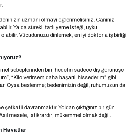
r.
edeninizin uzmanı olmayı öğrenmelisiniz. Canınız
abilir. Ya da sürekli tatlı yeme isteği, uyku
olabilir. Vücudunuzu dinlemek, en iyi doktorla iş birliği
nıyoruz?
el sebeplerinden biri, hedefin sadece dış görünüşe
m”, “Kilo verirsem daha başarılı hissederim” gibi
ğlar. Oysa beslenme; bedenimizin değil, ruhumuzun da
e şefkatli davranmaktır. Yoldan çıktığınız bir gün
 Asıl mesele, istikrardır; mükemmel olmak değil.
n Hayatlar