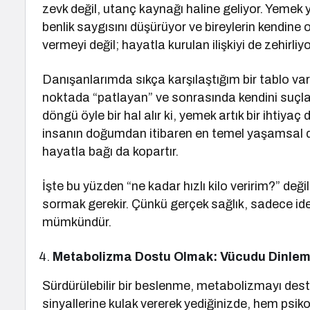
zevk değil, utanç kaynağı haline geliyor. Yeme
benlik saygısını düşürüyor ve bireylerin kendine
vermeyi değil; hayatla kurulan ilişkiyi de zehirliyo
Danışanlarımda sıkça karşılaştığım bir tablo vard
noktada “patlayan” ve sonrasında kendini suçlay
döngü öyle bir hal alır ki, yemek artık bir ihtiy
insanın doğumdan itibaren en temel yaşamsal de
hayatla bağı da kopartır.
İşte bu yüzden “ne kadar hızlı kilo veririm?” değ
sormak gerekir. Çünkü gerçek sağlık, sadece ideal
mümkündür.
Metabolizma Dostu Olmak: Vücudu Dinle
Sürdürülebilir bir beslenme, metabolizmayı des
sinyallerine kulak vererek yediğinizde, hem psiko