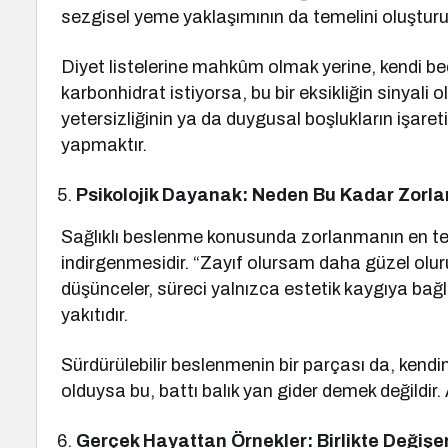
sezgisel yeme yaklaşımının da temelini oluşturu
Diyet listelerine mahkûm olmak yerine, kendi b
karbonhidrat istiyorsa, bu bir eksikliğin sinyali ol
yetersizliğinin ya da duygusal boşlukların işareti 
yapmaktır.
Psikolojik Dayanak: Neden Bu Kadar Zorla
Sağlıklı beslenme konusunda zorlanmanın en tem
indirgenmesidir. “Zayıf olursam daha güzel oluru
düşünceler, süreci yalnızca estetik kaygıya ba
yakıtıdır.
Sürdürülebilir beslenmenin bir parçası da, kendin
olduysa bu, battı balık yan gider demek değildir.
Gerçek Hayattan Örnekler: Birlikte Değişe