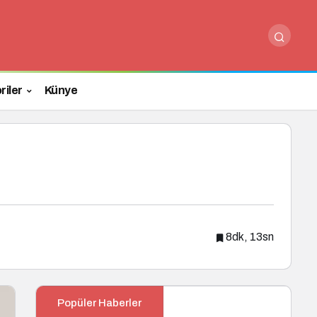
Yorum Yap
riler
Künye
8dk, 13sn
Popüler Haberler