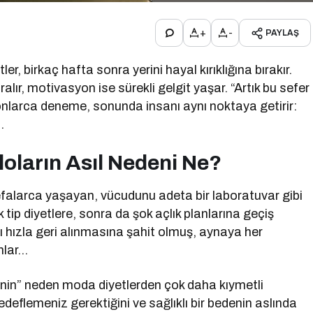
+
-
PAYLAŞ
r, birkaç hafta sonra yerini hayal kırıklığına bırakır.
 daralır, motivasyon ise sürekli gelgit yaşar. “Artık bu sefer
onlarca deneme, sonunda insanı aynı noktaya getirir:
…
loların Asıl Nedeni Ne?
alarca yaşayan, vücudunu adeta bir laboratuvar gibi
 tip diyetlere, sonra da şok açlık planlarına geçiş
nı hızla geri alınmasına şahit olmuş, aynaya her
nlar…
enin” neden moda diyetlerden çok daha kıymetli
eflemeniz gerektiğini ve sağlıklı bir bedenin aslında